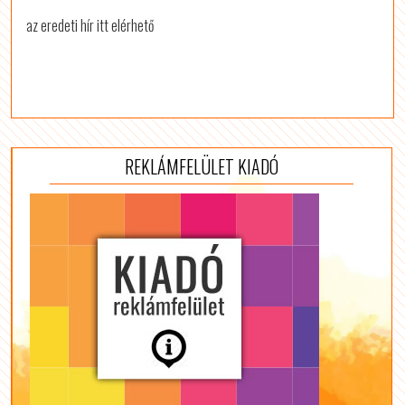
az eredeti hír itt elérhető
REKLÁMFELÜLET KIADÓ