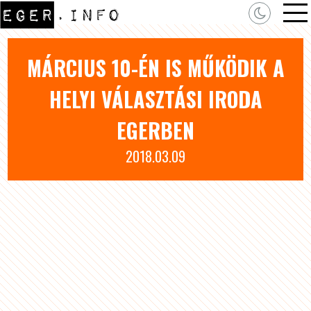
MÁRCIUS 10-ÉN IS MŰKÖDIK A
HELYI VÁLASZTÁSI IRODA
EGERBEN
2018.03.09