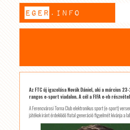
Az FTC új igazolása Novák Dániel, aki a március 23-
rangos e-sport viadalon. A cél a FIFA e-vb részvétel
A Ferencvárosi Torna Club elektronikus sport (e-sport) versen
játékok iránt érdeklődő fiatal generáció figyelmét kívánja a la