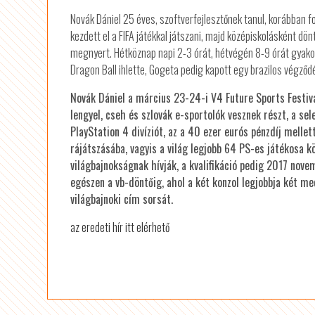
Novák Dániel 25 éves, szoftverfejlesztőnek tanul, korábban f
kezdett el a FIFA játékkal játszani, majd középiskolásként dö
megnyert. Hétköznap napi 2-3 órát, hétvégén 8-9 órát gyakor
Dragon Ball ihlette, Gogeta pedig kapott egy brazilos végződ
Novák Dániel a március 23-24-i V4 Future Sports Festival
lengyel, cseh és szlovák e-sportolók vesznek részt, a se
PlayStation 4 divíziót, az a 40 ezer eurós pénzdíj mellett
rájátszásába, vagyis a világ legjobb 64 PS-es játékosa k
világbajnokságnak hívják, a kvalifikáció pedig 2017 nove
egészen a vb-döntőig, ahol a két konzol legjobbja két m
világbajnoki cím sorsát.
az eredeti hír itt elérhető