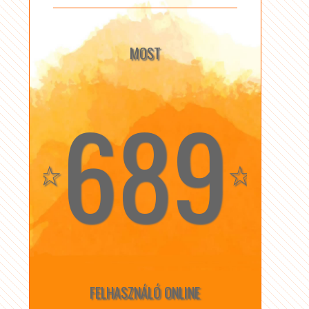
MOST
689
☆
☆
FELHASZNÁLÓ ONLINE