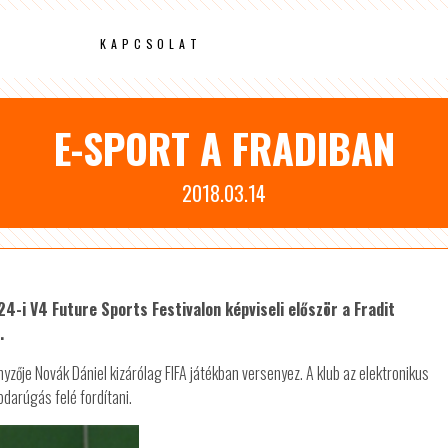
KAPCSOLAT
E-SPORT A FRADIBAN
2018.03.14
24-i V4 Future Sports Festivalon képviseli először a Fradit
.
yzője Novák Dániel kizárólag FIFA játékban versenyez. A klub az elektronikus
bdarúgás felé fordítani.