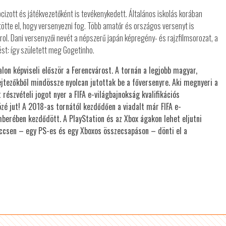
ocizott és játékvezetőként is tevékenykedett. Általános iskolás korában
ntötte el, hogy versenyezni fog. Több amatőr és országos versenyt is
ol. Dani versenyzői nevét a népszerű japán képregény- és rajzfilmsorozat, a
ést: így született meg Gogetinho.
on képviseli először a Ferencvárost. A tornán a legjobb magyar,
lejtezőkből mindössze nyolcan jutottak be a főversenyre. Aki megnyeri a
 részvételi jogot nyer a FIFA e-világbajnokság kvalifikációs
özé jut! A 2018-as tornától kezdődően a viadalt már FIFA e-
mberében kezdődött. A PlayStation és az Xbox ágakon lehet eljutni
eccsen – egy PS-es és egy Xboxos összecsapáson – dönti el a