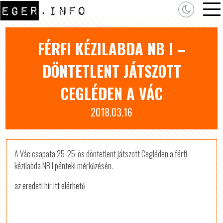
FÉRFI KÉZILABDA NB I –
DÖNTETLENT JÁTSZOTT
CEGLÉDEN A VÁC
2018.03.16
A Vác csapata 25-25-ös döntetlent játszott Cegléden a férfi
kézilabda NB I pénteki mérkőzésén.
az eredeti hír itt elérhető