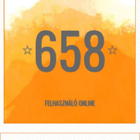
658
☆
☆
FELHASZNÁLÓ ONLINE