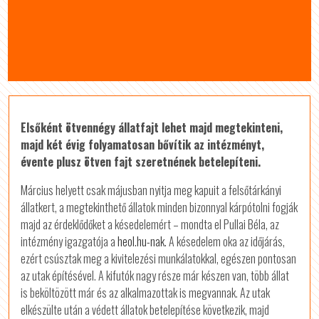
Elsőként ötvennégy állatfajt lehet majd megtekinteni,
majd két évig folyamatosan bővítik az intézményt,
évente plusz ötven fajt szeretnének betelepíteni.
Március helyett csak májusban nyitja meg kapuit a felsőtárkányi
állatkert, a megtekinthető állatok minden bizonnyal kárpótolni fogják
majd az érdeklődőket a késedelemért – mondta el Pullai Béla, az
intézmény igazgatója a
heol.hu-nak.
A késedelem oka az időjárás,
ezért csúsztak meg a kivitelezési munkálatokkal, egészen pontosan
az utak építésével. A kifutók nagy része már készen van, több állat
is beköltözött már és az alkalmazottak is megvannak. Az utak
elkészülte után a védett állatok betelepítése következik, majd