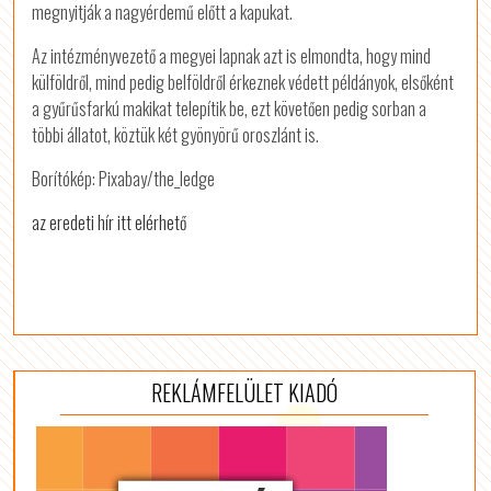
megnyitják a nagyérdemű előtt a kapukat.
Az ­intézményvezető a megyei lapnak azt is elmondta, hogy mind
külföldről, mind pedig belföldről érkeznek védett példányok, elsőként
a gyűrűsfarkú makikat telepítik be, ezt követően pedig sorban a
többi állatot, köztük két gyönyörű oroszlánt is.
Borítókép: Pixabay/the_ledge
az eredeti hír itt elérhető
REKLÁMFELÜLET KIADÓ