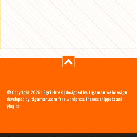
© Copyright 2026 |
Egri Hírek
| designed by:
tigaman webdesign
developed by:
tigaman.com
free wordpress themes snippets and
plugins