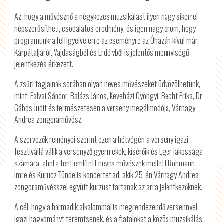
Az, hogy a művésznő a négykezes muzsikálást ilyen nagy sikerrel
népszerűsítheti, csodálatos eredmény, és igen nagy öröm, hogy
programunkra felfigyelve erre az eseményre az Óhazán kívül már
Kárpátaljáról, Vajdaságból és Erdélyből is jelentős mennyiségű
jelentkezés érkezett.
A zsűri tagjainak sorában olyan neves művészeket üdvözölhetünk,
mint: Falvai Sándor, Balázs János, Keveházi Gyöngyi, Becht Erika, Dr
Gábos Judit és természetesen a verseny megálmodója, Várnagy
Andrea zongoraművész.
A szervezők reményei szerint ezen a hétvégén a verseny igazi
fesztivállá válik a versenyző gyermekek, kísérőik és Eger lakossága
számára, ahol a fent említett neves művészek mellett Rohmann
Imre és Kurucz Tünde is koncertet ad, akik 25-én Várnagy Andrea
zongoraművésszel együtt kurzust tartanak az arra jelentkezőknek.
A cél, hogy a harmadik alkalommal is megrendezendő versennyel
igazi hagyományt teremtsenek, és a fiatalokat a közös muzsikálás