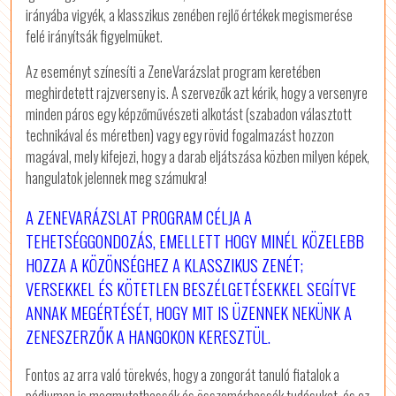
irányába vigyék, a klasszikus zenében rejlő értékek megismerése
felé irányítsák figyelmüket.
Az eseményt színesíti a ZeneVarázslat program keretében
meghirdetett rajzverseny is. A szervezők azt kérik, hogy a versenyre
minden páros egy képzőművészeti alkotást (szabadon választott
technikával és méretben) vagy egy rövid fogalmazást hozzon
magával, mely kifejezi, hogy a darab eljátszása közben milyen képek,
hangulatok jelennek meg számukra!
A ZENEVARÁZSLAT PROGRAM CÉLJA A
TEHETSÉGGONDOZÁS, EMELLETT HOGY MINÉL KÖZELEBB
HOZZA A KÖZÖNSÉGHEZ A KLASSZIKUS ZENÉT;
VERSEKKEL ÉS KÖTETLEN BESZÉLGETÉSEKKEL SEGÍTVE
ANNAK MEGÉRTÉSÉT, HOGY MIT IS ÜZENNEK NEKÜNK A
ZENESZERZŐK A HANGOKON KERESZTÜL.
Fontos az arra való törekvés, hogy a zongorát tanuló fiatalok a