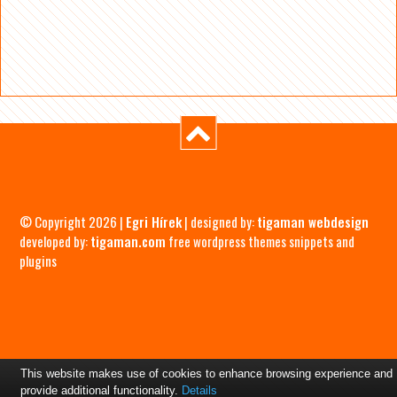
© Copyright 2026 |
Egri Hírek
| designed by:
tigaman webdesign
developed by:
tigaman.com
free wordpress themes snippets and
plugins
This website makes use of cookies to enhance browsing experience and
provide additional functionality.
Details