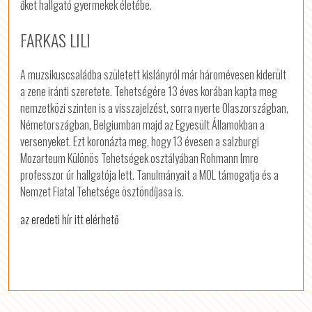
őket hallgató gyermekek életébe.
FARKAS LILI
A muzsikuscsaládba született kislányról már háromévesen kiderült
a zene iránti szeretete. Tehetségére 13 éves korában kapta meg
nemzetközi szinten is a visszajelzést, sorra nyerte Olaszországban,
Németországban, Belgiumban majd az Egyesült Államokban a
versenyeket. Ezt koronázta meg, hogy 13 évesen a salzburgi
Mozarteum Különös Tehetségek osztályában Rohmann Imre
professzor úr hallgatója lett. Tanulmányait a MOL támogatja és a
Nemzet Fiatal Tehetsége ösztöndíjasa is.
az eredeti hír itt elérhető