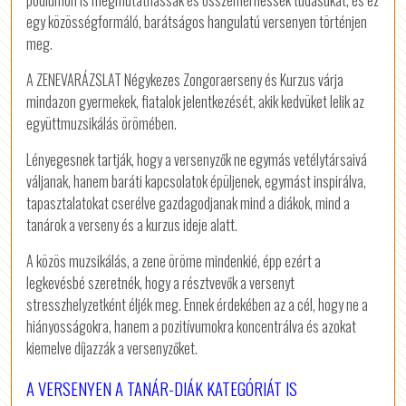
pódiumon is megmutathassák és összemérhessék tudásukat, és ez
egy közösségformáló, barátságos hangulatú versenyen történjen
meg.
A ZENEVARÁZSLAT Négykezes Zongoraerseny és Kurzus várja
mindazon gyermekek, fiatalok jelentkezését, akik kedvüket lelik az
együttmuzsikálás örömében.
Lényegesnek tartják, hogy a versenyzők ne egymás vetélytársaivá
váljanak, hanem baráti kapcsolatok épüljenek, egymást inspirálva,
tapasztalatokat cserélve gazdagodjanak mind a diákok, mind a
tanárok a verseny és a kurzus ideje alatt.
A közös muzsikálás, a zene öröme mindenkié, épp ezért a
legkevésbé szeretnék, hogy a résztvevők a versenyt
stresszhelyzetként éljék meg. Ennek érdekében az a cél, hogy ne a
hiányosságokra, hanem a pozitívumokra koncentrálva és azokat
kiemelve díjazzák a versenyzőket.
A VERSENYEN A TANÁR-DIÁK KATEGÓRIÁT IS