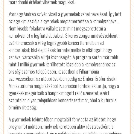
maradandó értéket vihetnek magukkal.
Várnagy Andrea szívén viseli a gyermekek zenei nevelését. Így lett
az egyik missziója a gyerekek megismertetése a komolyzenével.
Nem kisebb feladatra vállalkozott, mint megszerettetni a
komolyzenét a legfiatalabbakkal. Sikeres zongoraművészekként
ezért nemcsak a világ legnagyobb koncerttermeiben ad
koncerteket: kistelepülések tornatermeibe is ellátogat, hogy
zenével varázsolja el ifjú közönségét. A program során már több
mint 1 millió gyermek kerülhetett közelebb a komolyzenéhez az
ország számos településén, kezdetben a Filharmónia
szervezésében, az utóbbi években pedig az Emberi Erőforrások
Minisztériuma megbízásából. Különösen fontosnak tartja, hogy a
gyerekek megértsék a hangok mögött rejlő üzenetet, ezért
számtalan olyan településen koncertezett már, ahol a kulturális
élmény ritkaság.
A gyermekek tekintetében megtalált fény adta az ötletet, hogy
programot indítson, melynek keretében aktív résztvevőként is
bevonja a gyermekeket, és a velük közös muzsikáláson, verselésen