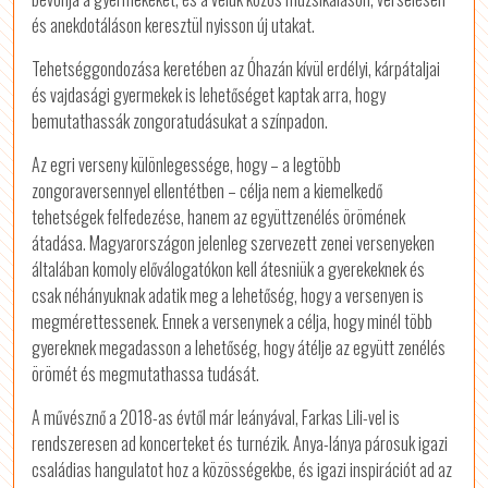
és anekdotáláson keresztül nyisson új utakat.
Tehetséggondozása keretében az Óhazán kívül erdélyi, kárpátaljai
és vajdasági gyermekek is lehetőséget kaptak arra, hogy
bemutathassák zongoratudásukat a színpadon.
Az egri verseny különlegessége, hogy – a legtöbb
zongoraversennyel ellentétben – célja nem a kiemelkedő
tehetségek felfedezése, hanem az együttzenélés örömének
átadása. Magyarországon jelenleg szervezett zenei versenyeken
általában komoly előválogatókon kell átesniük a gyerekeknek és
csak néhányuknak adatik meg a lehetőség, hogy a versenyen is
megmérettessenek. Ennek a versenynek a célja, hogy minél több
gyereknek megadasson a lehetőség, hogy átélje az együtt zenélés
örömét és megmutathassa tudását.
A művésznő a 2018-as évtől már leányával, Farkas Lili-vel is
rendszeresen ad koncerteket és turnézik. Anya-lánya párosuk igazi
családias hangulatot hoz a közösségekbe, és igazi inspirációt ad az