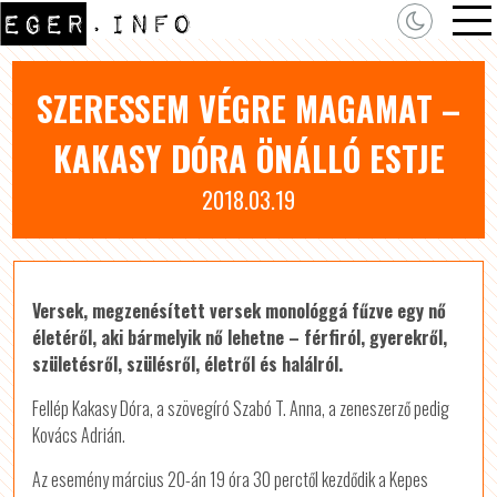
SZERESSEM VÉGRE MAGAMAT –
KAKASY DÓRA ÖNÁLLÓ ESTJE
2018.03.19
Versek, megzenésített versek monológgá fűzve egy nő
életéről, aki bármelyik nő lehetne – férfiról, gyerekről,
születésről, szülésről, életről és halálról.
Fellép Kakasy Dóra, a szövegíró Szabó T. Anna, a zeneszerző pedig
Kovács Adrián.
Az esemény március 20-án 19 óra 30 perctől kezdődik a Kepes