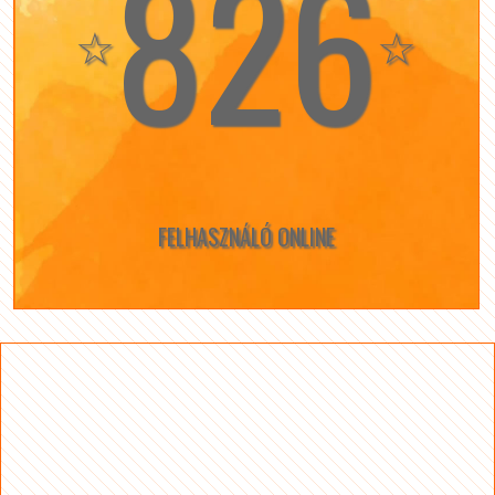
826
☆
☆
FELHASZNÁLÓ ONLINE