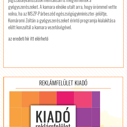
jogszabályváltozások mentálisan is megterhelték a
gyógyszerészeket. A kamara elnöke utalt arra, hogy örömmel vette
volna, ha az MSZP-Párbeszéd egészségügyiminiszter-jelöltje,
Komáromi Zoltán a gyógyszerészeket érintő programja kialakítása
előtt konzultál a kamara vezetőségével.
az eredeti hír itt elérhető
REKLÁMFELÜLET KIADÓ