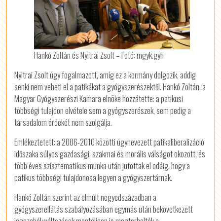
Hankó Zoltán és Nyitrai Zsolt – Fotó: mgyk.gyh
Nyitrai Zsolt úgy fogalmazott, amíg ez a kormány dolgozik, addig
senki nem veheti el a patikákat a gyógyszerészektől. Hankó Zoltán, a
Magyar Gyógyszerészi Kamara elnöke hozzátette: a patikusi
többségi tulajdon elvétele sem a gyógyszerészek, sem pedig a
társadalom érdekét nem szolgálja.
Emlékeztetett: a 2006-2010 közötti úgynevezett patikaliberalizáció
időszaka súlyos gazdasági, szakmai és morális válságot okozott, és
több éves szisztematikus munka után jutottak el odáig, hogy a
patikus többségi tulajdonosa legyen a gyógyszertárnak.
Hankó Zoltán szerint az elmúlt negyedszázadban a
gyógyszerellátás szabályozásában egymás után bekövetkezett