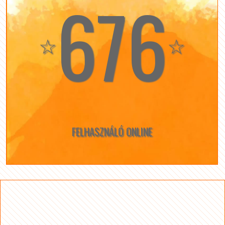
676
☆
☆
FELHASZNÁLÓ ONLINE