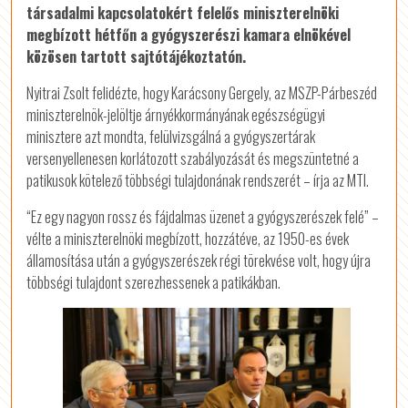
társadalmi kapcsolatokért felelős miniszterelnöki
megbízott hétfőn a gyógyszerészi kamara elnökével
közösen tartott sajtótájékoztatón.
Nyitrai Zsolt felidézte, hogy Karácsony Gergely, az MSZP-Párbeszéd
miniszterelnök-jelöltje árnyékkormányának egészségügyi
minisztere azt mondta, felülvizsgálná a gyógyszertárak
versenyellenesen korlátozott szabályozását és megszüntetné a
patikusok kötelező többségi tulajdonának rendszerét – írja az MTI.
“Ez egy nagyon rossz és fájdalmas üzenet a gyógyszerészek felé” –
vélte a miniszterelnöki megbízott, hozzátéve, az 1950-es évek
államosítása után a gyógyszerészek régi törekvése volt, hogy újra
többségi tulajdont szerezhessenek a patikákban.