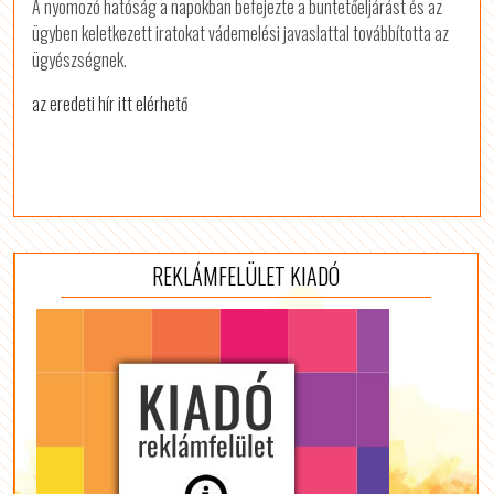
A nyomozó hatóság a napokban befejezte a büntetőeljárást és az
ügyben keletkezett iratokat vádemelési javaslattal továbbította az
ügyészségnek.
az eredeti hír itt elérhető
REKLÁMFELÜLET KIADÓ