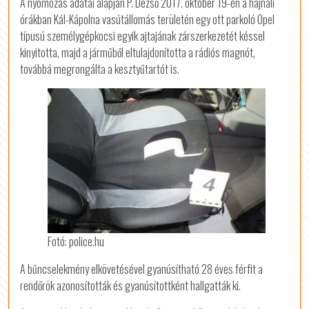
A nyomozás adatai alapján P. Dezső 2017. október 19-én a hajnali
órákban Kál-Kápolna vasútállomás területén egy ott parkoló Opel
típusú személygépkocsi egyik ajtajának zárszerkezetét késsel
kinyitotta, majd a járműből eltulajdonította a rádiós magnót,
továbbá megrongálta a kesztyűtartót is.
Fotó: police.hu
A bűncselekmény elkövetésével gyanúsítható 28 éves férfit a
rendőrök azonosították és gyanúsítottként hallgatták ki.