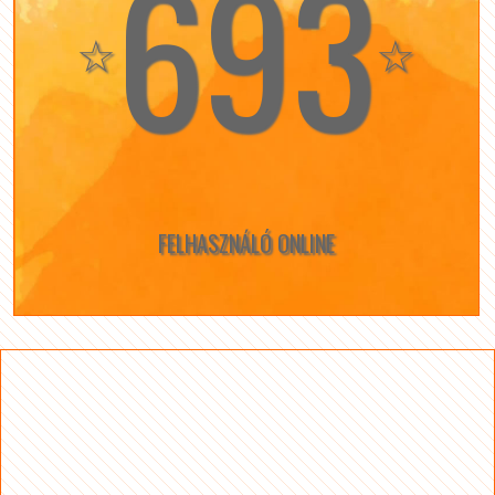
693
☆
☆
FELHASZNÁLÓ ONLINE