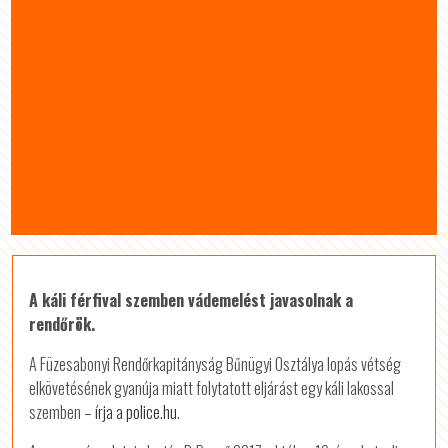
A káli férfival szemben vádemelést javasolnak a
rendőrök.
A Füzesabonyi Rendőrkapitányság Bűnügyi Osztálya lopás vétség
elkövetésének gyanúja miatt folytatott eljárást egy káli lakossal
szemben –
írja a police.hu
.