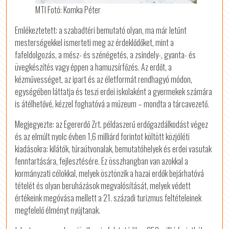
MTI Fotó: Komka Péter
Emlékeztetett: a szabadtéri bemutató olyan, ma már letűnt
mesterségekkel ismerteti meg az érdeklődőket, mint a
fafeldolgozás, a mész- és szénégetés, a zsindely-, gyanta- és
üvegkészítés vagy éppen a hamuzsírfőzés. Az erdőt, a
kézművességet, az ipart és az életformát rendhagyó módon,
egységében láttatja és teszi erdei iskolaként a gyermekek számára
is átélhetővé, kézzel foghatóvá a múzeum – mondta a tárcavezető.
Megjegyezte: az Egererdő Zrt. példaszerű erdőgazdálkodást végez
és az elmúlt nyolc évben 1,6 milliárd forintot költött közjóléti
kiadásokra: kilátók, túraútvonalak, bemutatóhelyek és erdei vasutak
fenntartására, fejlesztésére. Ez összhangban van azokkal a
kormányzati célokkal, melyek ösztönzik a hazai erdők bejárhatóvá
tételét és olyan beruházások megvalósítását, melyek védett
értékeink megóvása mellett a 21. századi turizmus feltételeinek
megfelelő élményt nyújtanak.