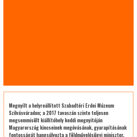
Megnyílt a helyreállított Szabadtéri Erdei Múzeum
Szilvásváradon; a 2017 tavaszán szinte teljesen
megsemmisült kiállítóhely keddi megnyitóján
Magyarország kincseinek megóvásának, gyarapításának
fontosságát hangsúlyozta a földművelésügyi miniszter.