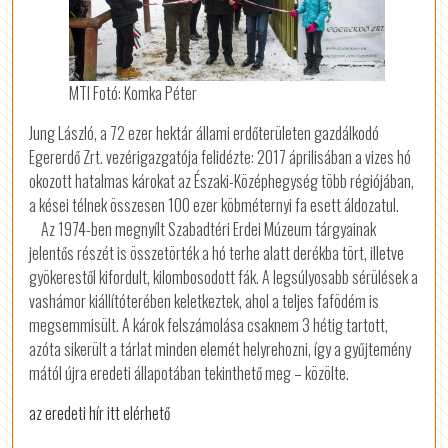
MTI Fotó: Komka Péter
Jung László, a 72 ezer hektár állami erdőterületen gazdálkodó
Egererdő Zrt. vezérigazgatója felidézte: 2017 áprilisában a vizes hó
okozott hatalmas károkat az Északi-Középhegység több régiójában,
a kései télnek összesen 100 ezer köbméternyi fa esett áldozatul.
Az 1974-ben megnyílt Szabadtéri Erdei Múzeum tárgyainak
jelentős részét is összetörték a hó terhe alatt derékba tört, illetve
gyökerestől kifordult, kilombosodott fák. A legsúlyosabb sérülések a
vashámor kiállítóterében keletkeztek, ahol a teljes fafödém is
megsemmisült. A károk felszámolása csaknem 3 hétig tartott,
azóta sikerült a tárlat minden elemét helyrehozni, így a gyűjtemény
mától újra eredeti állapotában tekinthető meg – közölte.
az eredeti hír itt elérhető