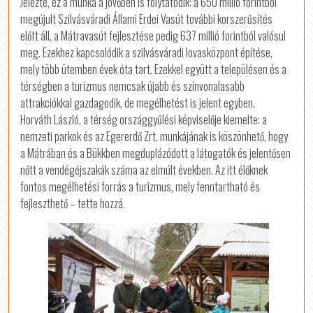
Jelezte, ez a munka a jövőben is folytatódik: a 650 millió forintból
megújult Szilvásváradi Állami Erdei Vasút további korszerűsítés
előtt áll, a Mátravasút fejlesztése pedig 637 millió forintból valósul
meg. Ezekhez kapcsolódik a szilvásváradi lovasközpont építése,
mely több ütemben évek óta tart. Ezekkel együtt a településen és a
térségben a turizmus nemcsak újabb és színvonalasabb
attrakciókkal gazdagodik, de megélhetést is jelent egyben.
Horváth László, a térség országgyűlési képviselője kiemelte: a
nemzeti parkok és az Egererdő Zrt. munkájának is köszönhető, hogy
a Mátrában és a Bükkben megduplázódott a látogatók és jelentősen
nőtt a vendégéjszakák száma az elmúlt években. Az itt élőknek
fontos megélhetési forrás a turizmus, mely fenntartható és
fejleszthető – tette hozzá.