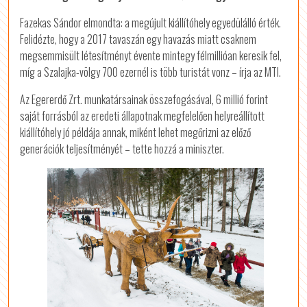
Fazekas Sándor elmondta: a megújult kiállítóhely egyedülálló érték.
Felidézte, hogy a 2017 tavaszán egy havazás miatt csaknem
megsemmisült létesítményt évente mintegy félmillióan keresik fel,
míg a Szalajka-völgy 700 ezernél is több turistát vonz – írja az MTI.
Az Egererdő Zrt. munkatársainak összefogásával, 6 millió forint
saját forrásból az eredeti állapotnak megfelelően helyreállított
kiállítóhely jó példája annak, miként lehet megőrizni az előző
generációk teljesítményét – tette hozzá a miniszter.