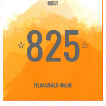
MOST
825
☆
☆
FELHASZNÁLÓ ONLINE