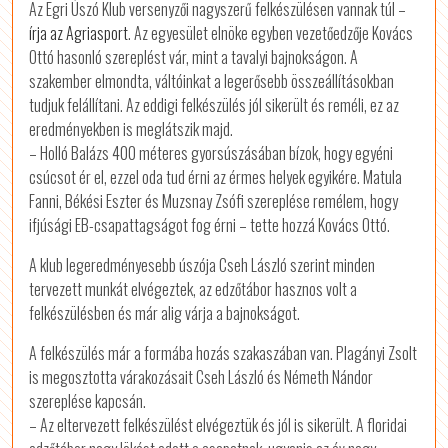
Az Egri Úszó Klub versenyzői nagyszerű felkészülésen vannak túl –
írja az Agriasport
. Az egyesület elnöke egyben vezetőedzője Kovács
Ottó hasonló szereplést vár, mint a tavalyi bajnokságon. A
szakember elmondta, váltóinkat a legerősebb összeállításokban
tudjuk felállítani. Az eddigi felkészülés jól sikerült és reméli, ez az
eredményekben is meglátszik majd.
– Holló Balázs 400 méteres gyorsúszásában bízok, hogy egyéni
csúcsot ér el, ezzel oda tud érni az érmes helyek egyikére. Matula
Fanni, Békési Eszter és Muzsnay Zsófi szereplése remélem, hogy
ifjúsági EB-csapattagságot fog érni – tette hozzá Kovács Ottó.
A klub legeredményesebb úszója Cseh László szerint minden
tervezett munkát elvégeztek, az edzőtábor hasznos volt a
felkészülésben és már alig várja a bajnokságot.
A felkészülés már a formába hozás szakaszában van. Plagányi Zsolt
is megosztotta várakozásait Cseh László és Németh Nándor
szereplése kapcsán.
– Az eltervezett felkészülést elvégeztük és jól is sikerült. A floridai