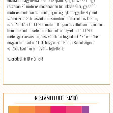
edzőtábor nagy lökést adott a csapatnak, ugyanis az év nagy
részében 25 méteres medencében tudunk készülni, így az 50
méteres medence és a melegégövi éghajlat nagy pluszt jelent
számunkra. Cseh Lászlót nem szeretném túlterhelni év közben,
ezért “csak” 50, 100, 200 méter pillangón és váltókban fog indulni.
Németh Nándor esetében is hasonló a helyzet. 50, 100, 200
méter gyorsúszásban plusz váltókban fog indulni. Az ő esetében
nagyon fontosak a jó idők, hogy a nyári Európa Bajnokságra a
váltókba kvalifikálja magát – fejtette ki.
az eredeti hír itt elérhető
REKLÁMFELÜLET KIADÓ