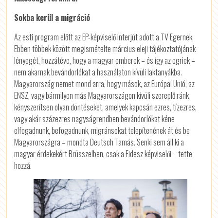
Sokba kerül a migráció
Az esti program előtt az EP-képviselő interjút adott a TV Egernek.
Ebben többek között megismételte március eleji tájékoztatójának
lényegét, hozzátéve, hogy a magyar emberek – és így az egriek –
nem akarnak bevándorlókat a használaton kívüli laktanyákba.
Magyarország nemet mond arra, hogy mások, az Európai Unió, az
ENSZ, vagy bármilyen más Magyarországon kívüli szereplő ránk
kényszerítsen olyan döntéseket, amelyek kapcsán ezres, tízezres,
vagy akár százezres nagyságrendben bevándorlókat kéne
elfogadnunk, befogadnunk, migránsokat telepítenének át és be
Magyarországra – mondta Deutsch Tamás. Senki sem áll ki a
magyar érdekekért Brüsszelben, csak a Fidesz képviselői – tette
hozzá.