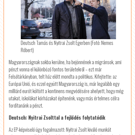
Deutsch Tamás és Nyitrai Zsolt Egerben (Fotó: Nemes
Róbert)
Magyarországnak sokba kerülne, ha bejönnének a migránsok, ami
pénzt vonna el különböző fontos területekről – ezt már
Felsőtárkányban, telt ház előtt mondta a politikus. Kifejtette: az
Európai Unió, és ezzel együtt Magyarország is, már legalább egy
milliárd eurót költött a kontinens megvédésére ahelyett, hogy még
utakat, iskolákat kórházakat építenénk, vagy más értelmes célra
fordítanánk a pénzt.
Deutsch: Nyitrai Zsolttal a fejlődés folytatódik
Az EP-képviselő úgy fogalmazott: Nyitrai Zsolt kiváló munkát