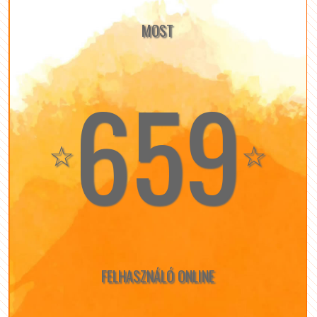
MOST
659
☆
☆
FELHASZNÁLÓ ONLINE