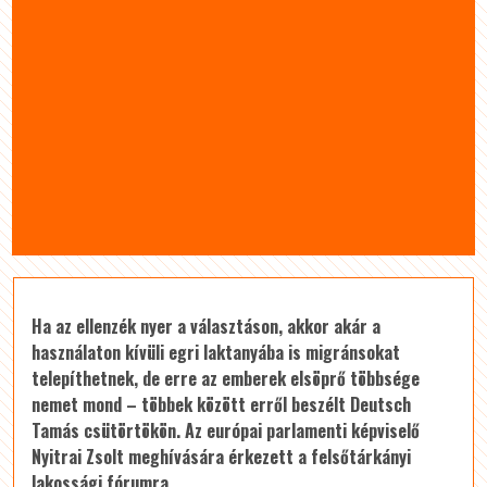
Ha az ellenzék nyer a választáson, akkor akár a
használaton kívüli egri laktanyába is migránsokat
telepíthetnek, de erre az emberek elsöprő többsége
nemet mond – többek között erről beszélt Deutsch
Tamás csütörtökön. Az európai parlamenti képviselő
Nyitrai Zsolt meghívására érkezett a felsőtárkányi
lakossági fórumra.