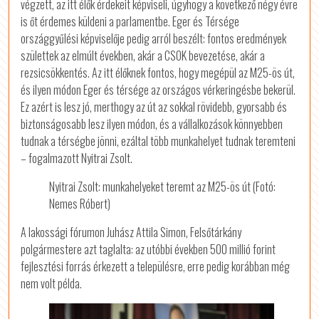
végzett, az itt élők érdekeit képviseli, úgyhogy a következő négy évre
is őt érdemes küldeni a parlamentbe. Eger és Térsége
országgyűlési képviselője pedig arról beszélt: fontos eredmények
születtek az elmúlt években, akár a CSOK bevezetése, akár a
rezsicsökkentés. Az itt élőknek fontos, hogy megépül az M25-ös út,
és ilyen módon Eger és térsége az országos vérkeringésbe bekerül.
Ez azért is lesz jó, merthogy az út az sokkal rövidebb, gyorsabb és
biztonságosabb lesz ilyen módon, és a vállalkozások könnyebben
tudnak a térségbe jönni, ezáltal több munkahelyet tudnak teremteni
– fogalmazott Nyitrai Zsolt.
Nyitrai Zsolt: munkahelyeket teremt az M25-ös út (Fotó:
Nemes Róbert)
A lakossági fórumon Juhász Attila Simon, Felsőtárkány
polgármestere azt taglalta: az utóbbi években 500 millió forint
fejlesztési forrás érkezett a településre, erre pedig korábban még
nem volt példa.