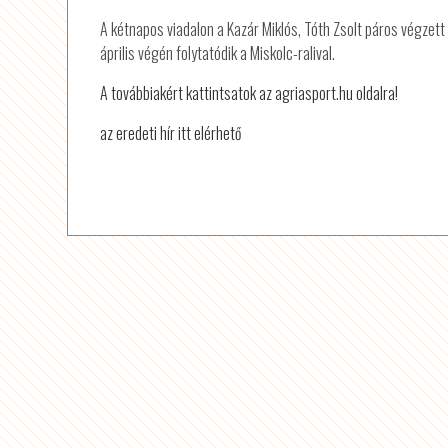
A kétnapos viadalon a Kazár Miklós, Tóth Zsolt páros végzet
április végén folytatódik a Miskolc-ralival.
A továbbiakért kattintsatok az agriasport.hu oldalra!
az eredeti hír itt elérhető