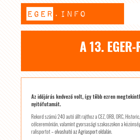
A 13. EGER
Az időjárás kedvező volt, így több ezren megtekin
nyitófutamát.
Rekord számú 240 autó állt rajthoz a CEZ, ORB, ORC, Historic
célceremónián, valamint gyorsasági szakaszokon a közönség
ralisportot
– olvasható az Agriasport oldalán.