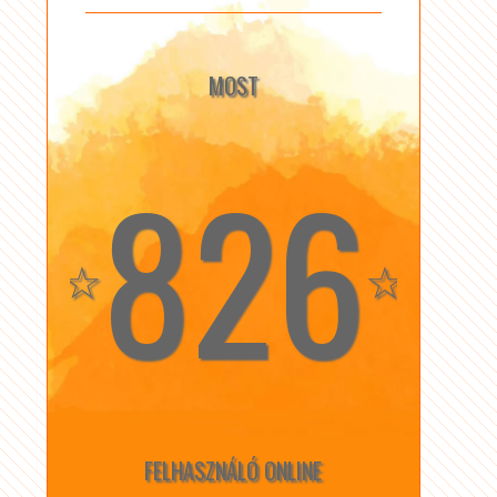
MOST
826
☆
☆
FELHASZNÁLÓ ONLINE