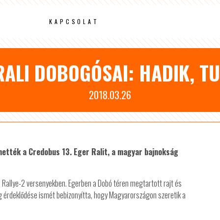
KAPCSOLAT
-RALI DOBOGÓSAI: HADIK, T
2018.03.26
thették a Credobus 13. Eger Ralit, a magyar bajnokság
, Rallye-2 versenyekben. Egerben a Dobó téren megtartott rajt és
 érdeklődése ismét bebizonyítta, hogy Magyarországon szeretik a