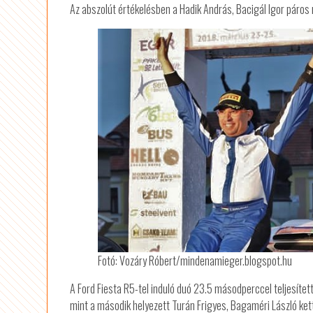
Az abszolút értékelésben a Hadik András, Bacigál Igor páros 
Fotó: Vozáry Róbert/mindenamieger.blogspot.hu
A Ford Fiesta R5-tel induló duó 23.5 másodperccel teljesíte
mint a második helyezett Turán Frigyes, Bagaméri László ket