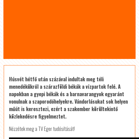
Húsvét hétfő után százával indultak meg téli
menedékükről a szárazföldi békák a vízpartok felé. A
napokban a gyepi békák és a barnavarangyok egyaránt
vonulnak a szaporodóhelyekre. Vándorlásukat sok helyen
műút is keresztezi, ezért a szakember körültekintő
közlekedésre figyelmeztet.
Nézzétek meg a TV Eger tudósítását!