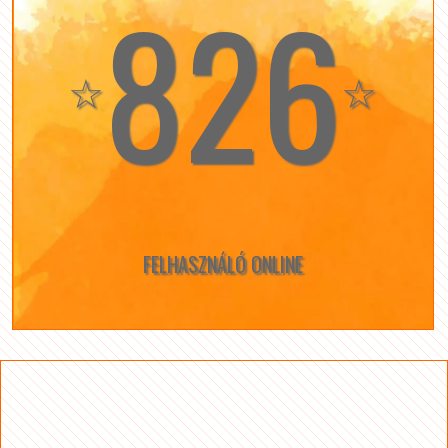
826
☆
☆
FELHASZNÁLÓ ONLINE