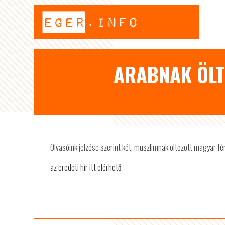
ARABNAK ÖLT
Olvasóink jelzése szerint két, muszlimnak öltözött magyar fé
az eredeti hír itt elérhető