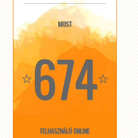
MOST
674
☆
☆
FELHASZNÁLÓ ONLINE