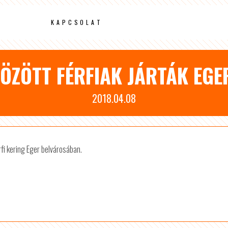
KAPCSOLAT
ÖZÖTT FÉRFIAK JÁRTÁK EGE
2018.04.08
rfi kering Eger belvárosában.