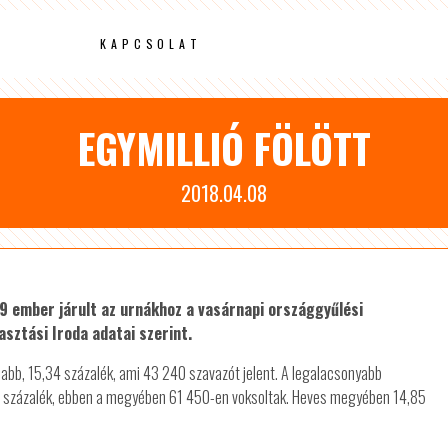
KAPCSOLAT
EGYMILLIÓ FÖLÖTT
2018.04.08
49 ember járult az urnákhoz a vasárnapi országgyűlési
asztási Iroda adatai szerint.
abb, 15,34 százalék, ami 43 240 szavazót jelent. A legalacsonyabb
4 százalék, ebben a megyében 61 450-en voksoltak. Heves megyében 14,85