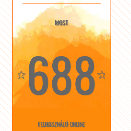
MOST
688
☆
☆
FELHASZNÁLÓ ONLINE