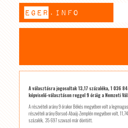
A választásra jogosultak 13,17 százaléka, 1 036 8
képviselő-választáson reggel 9 óráig a Nemzeti Vál
A részvételi arány 9 órakor Békés megyében volt a legmagas
részvételi arány Borsod-Abaúj-Zemplén megyében volt, 11,7
százalék, 35 697 szavazó már döntött.