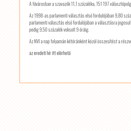
A fővárosban a szavazók 11,1 százaléka, 151 197 választópolg
Az 1998-as parlamenti választás első fordulójában 9,80 szá
parlamenti választás első fordulójában a választásra jogosult
pedig 9,50 százalék voksolt 9 óráig.
Az NVI a nap folyamán kétóránként közöl összesítést a részvé
az eredeti hír itt elérhető