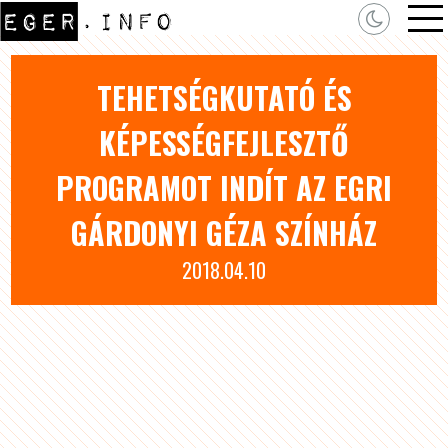
TEHETSÉGKUTATÓ ÉS
KÉPESSÉGFEJLESZTŐ
PROGRAMOT INDÍT AZ EGRI
GÁRDONYI GÉZA SZÍNHÁZ
2018.04.10