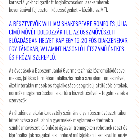
korosztályokhoz igazított foglalkozásokon, szakemberek
bevonásával fejleszteni képességeiket – közölte az MTI.
A RÉSZTVEVŐK WILLIAM SHAKESPEARE RÓMEÓ ÉS JÚLIA
CÍMŰ MŰVÉT DOLGOZZÁK FEL. AZ ÖSSZMŰVÉSZETI
ELŐADÁSBAN HELYET KAP EGY 15-20 FŐS DIÁKZENEKAR,
EGY TÁNCKAR, VALAMINT HASONLÓ LÉTSZÁMÚ ÉNEKES
ÉS PRÓZAI SZEREPLŐ.
Az óvodások a Babszem Jankó Gyermekszínház közreműködésével
mesés, játékos formában találkozhatnak a szerelem témakörével,
őket interaktív mesék és foglalkozások segítik új attitűdök, értékek,
normák megismerésében a kultúra közvetítésével – fogalmaznak a
szervezők.
Az általános iskolai korosztály számára olyan összművészeti tábor
létrehozása a cél, ahol a gyermekek megismerkedhetnek a
színházművészet különböző ágaival, tréningeken vehetnek részt és
kipróbálhatják magukat a különböző műfajokban. Ezen kívül intenzív