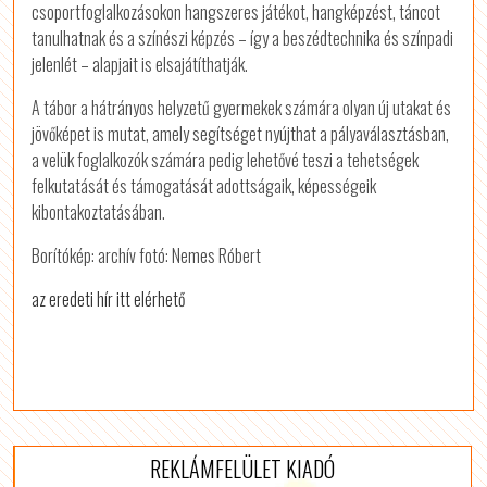
csoportfoglalkozásokon hangszeres játékot, hangképzést, táncot
tanulhatnak és a színészi képzés – így a beszédtechnika és színpadi
jelenlét – alapjait is elsajátíthatják.
A tábor a hátrányos helyzetű gyermekek számára olyan új utakat és
jövőképet is mutat, amely segítséget nyújthat a pályaválasztásban,
a velük foglalkozók számára pedig lehetővé teszi a tehetségek
felkutatását és támogatását adottságaik, képességeik
kibontakoztatásában.
Borítókép: archív fotó: Nemes Róbert
az eredeti hír itt elérhető
REKLÁMFELÜLET KIADÓ