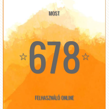
MOST
678
☆
☆
FELHASZNÁLÓ ONLINE