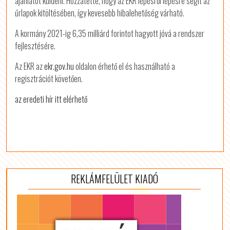
ajánlatot küldeni. Hozzátette, hogy az EKR lépésről lépésre segít az
űrlapok kitöltésében, így kevesebb hibalehetőség várható.
A kormány 2021-ig 6,35 milliárd forintot hagyott jóvá a rendszer
fejlesztésére.
Az EKR az
ekr.gov.hu
oldalon érhető el és használható a
regisztrációt követően.
az eredeti hír itt elérhető
REKLÁMFELÜLET KIADÓ