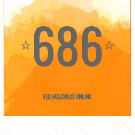
686
☆
☆
FELHASZNÁLÓ ONLINE