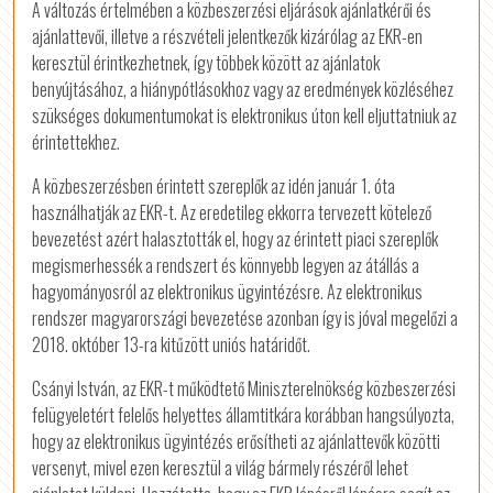
A változás értelmében a közbeszerzési eljárások ajánlatkérői és
ajánlattevői, illetve a részvételi jelentkezők kizárólag az EKR-en
keresztül érintkezhetnek, így többek között az ajánlatok
benyújtásához, a hiánypótlásokhoz vagy az eredmények közléséhez
szükséges dokumentumokat is elektronikus úton kell eljuttatniuk az
érintettekhez.
A közbeszerzésben érintett szereplők az idén január 1. óta
használhatják az EKR-t. Az eredetileg ekkorra tervezett kötelező
bevezetést azért halasztották el, hogy az érintett piaci szereplők
megismerhessék a rendszert és könnyebb legyen az átállás a
hagyományosról az elektronikus ügyintézésre. Az elektronikus
rendszer magyarországi bevezetése azonban így is jóval megelőzi a
2018. október 13-ra kitűzött uniós határidőt.
Csányi István, az EKR-t működtető Miniszterelnökség közbeszerzési
felügyeletért felelős helyettes államtitkára korábban hangsúlyozta,
hogy az elektronikus ügyintézés erősítheti az ajánlattevők közötti
versenyt, mivel ezen keresztül a világ bármely részéről lehet