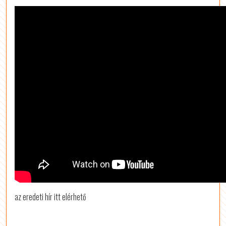
az eredeti hír itt elérhető