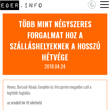
TÖBB MINT NÉGYSZERES
FORGALMAT HOZ A
SZÁLLÁSHELYEKNEK A HOSSZÚ
HÉTVÉGE
2018.04.24
Heves, Borsod-Abaúj-Zemplén és Veszprém megyébe szól a
legtöbb foglalás.
az eredeti hír itt elérhető