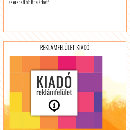
az eredeti hír itt elérhető
REKLÁMFELÜLET KIADÓ