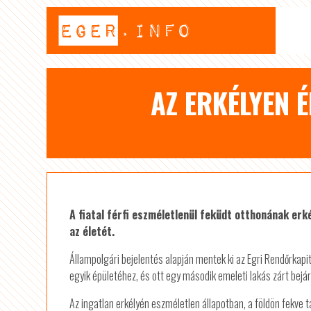
AZ ERKÉLYEN 
A fiatal férfi eszméletlenül feküdt otthonának er
az életét.
Állampolgári bejelentés alapján mentek ki az Egri Rendőrkapitá
egyik épületéhez, és ott egy második emeleti lakás zárt bejára
Az ingatlan erkélyén eszméletlen állapotban, a földön fekve t