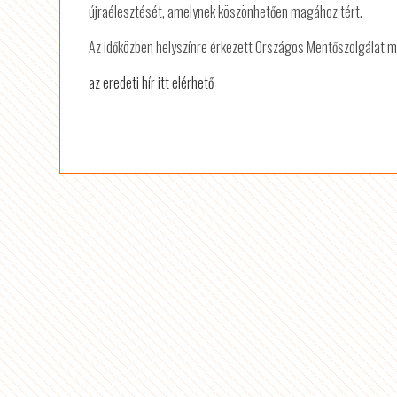
újraélesztését, amelynek köszönhetően magához tért.
Az időközben helyszínre érkezett Országos Mentőszolgálat munk
az eredeti hír itt elérhető