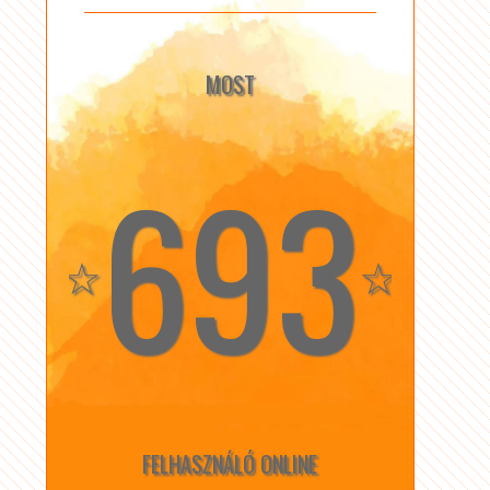
MOST
693
☆
☆
FELHASZNÁLÓ ONLINE