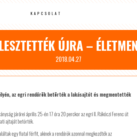
KAPCSOLAT
ÉLESZTETTÉK ÚJRA – ÉLETM
2018.04.27
kélyén, az egri rendőrök betörték a lakásajtót és megmentették
nyság járőrei április 25-én 17 óra 20 perckor az egri II. Rákóczi Ferenc út
ti ajtaját betörték.
aláltak egy fiatal férfit, akinek a rendőrök azonnal megkezdték az