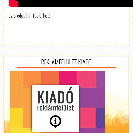
az eredeti hír itt elérhető
REKLÁMFELÜLET KIADÓ