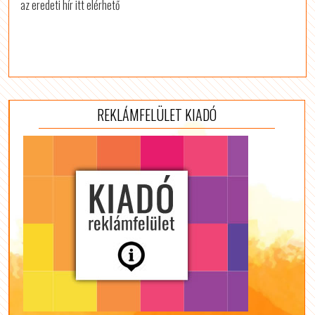
az eredeti hír itt elérhető
REKLÁMFELÜLET KIADÓ