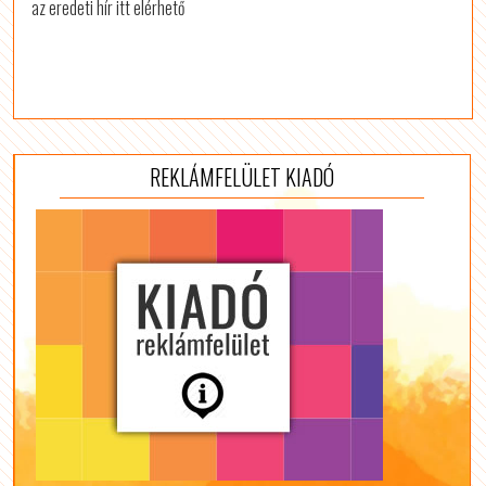
az eredeti hír itt elérhető
REKLÁMFELÜLET KIADÓ