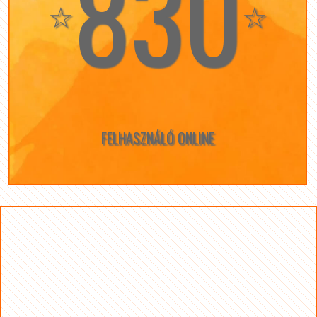
830
☆
☆
FELHASZNÁLÓ ONLINE