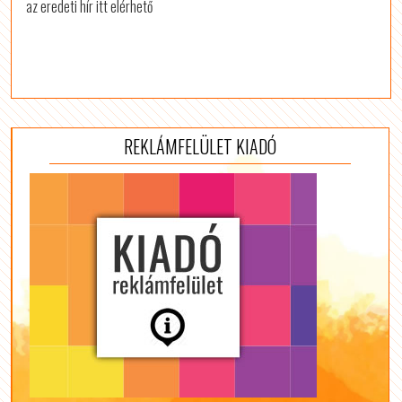
az eredeti hír itt elérhető
REKLÁMFELÜLET KIADÓ