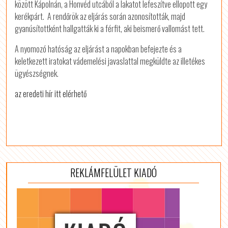
között Kápolnán, a Honvéd utcából a lakatot lefeszítve ellopott egy
kerékpárt. A rendőrök az eljárás során azonosították, majd
gyanúsítottként hallgatták ki a férfit, aki beismerő vallomást tett.
A nyomozó hatóság az eljárást a napokban befejezte és a
keletkezett iratokat vádemelési javaslattal megküldte az illetékes
ügyészségnek.
az eredeti hír itt elérhető
REKLÁMFELÜLET KIADÓ