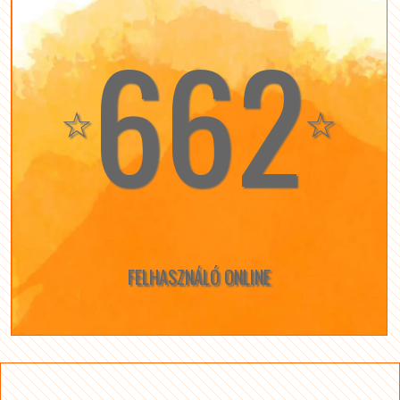
662
☆
☆
FELHASZNÁLÓ ONLINE