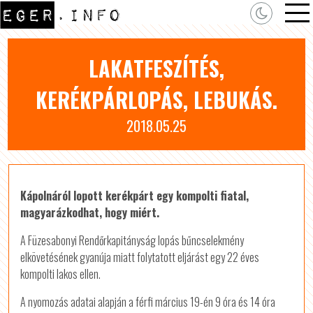
LAKATFESZÍTÉS,
KERÉKPÁRLOPÁS, LEBUKÁS.
2018.05.25
Kápolnáról lopott kerékpárt egy kompolti fiatal,
magyarázkodhat, hogy miért.
A Füzesabonyi Rendőrkapitányság lopás bűncselekmény
elkövetésének gyanúja miatt folytatott eljárást egy 22 éves
kompolti lakos ellen.
A nyomozás adatai alapján a férfi március 19-én 9 óra és 14 óra