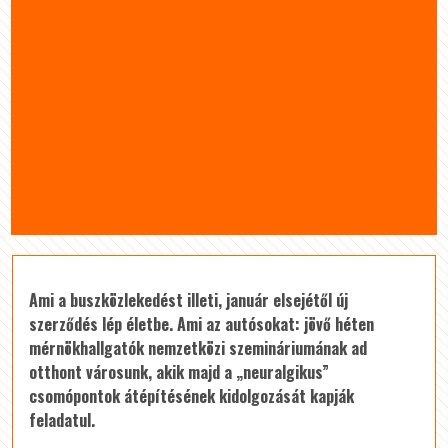
Ami a buszközlekedést illeti, január elsejétől új
szerződés lép életbe. Ami az autósokat: jövő héten
mérnökhallgatók nemzetközi szemináriumának ad
otthont városunk, akik majd a „neuralgikus”
csomópontok átépítésének kidolgozását kapják
feladatul.