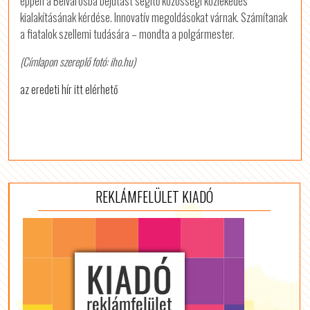
éppen a Belvárosba bejutást segítő közösségi közlekedés
kialakításának kérdése. Innovatív megoldásokat várnak. Számítanak
a fiatalok szellemi tudására – mondta a polgármester.
(Címlapon szereplő fotó: iho.hu)
az eredeti hír itt elérhető
REKLÁMFELÜLET KIADÓ