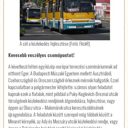
A cél a közlekedés fejlesztése (Fotó: FlickR)
Kevesebb veszélyes csomópontot!
A következő héten egy közép-európai tervezési szemináriumnak ad
otthont Eger. A Budapesti Műszaki Egyetem mellett Ausztriából,
Csehországból és Oroszországból érkeznek mérnök hallgatók. Ezzel
kapcsolatban a polgármester kifejtette: számos olyan feladatot
kapnak ezek a fiatalok, mint például a Puky-Keglevich-Breznai utcák
térségének közlekedési rendjének átgondolása, fejlesztése, vagy
éppen az Olasz utca – Malomárok utca kereszteződésének
újragondolása. A feladatok között szerepel még többek között a
Minaret környéki, az Ady és Mocsáry utcák közlekedési rendje, vagy