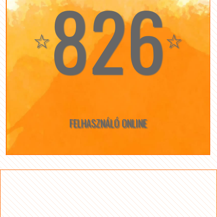
826
☆
☆
FELHASZNÁLÓ ONLINE