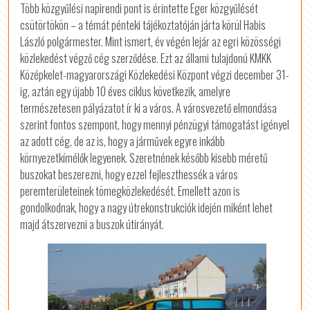
Több közgyűlési napirendi pont is érintette Eger közgyűlését
csütörtökön – a témát pénteki tájékoztatóján járta körül Habis
László polgármester. Mint ismert, év végén lejár az egri közösségi
közlekedést végző cég szerződése. Ezt az állami tulajdonú KMKK
Középkelet-magyarországi Közlekedési Központ végzi december 31-
ig, aztán egy újabb 10 éves ciklus következik, amelyre
természetesen pályázatot ír ki a város. A városvezető elmondása
szerint fontos szempont, hogy mennyi pénzügyi támogatást igényel
az adott cég, de az is, hogy a járművek egyre inkább
környezetkímélők legyenek. Szeretnének később kisebb méretű
buszokat beszerezni, hogy ezzel fejleszthessék a város
peremterületeinek tömegközlekedését. Emellett azon is
gondolkodnak, hogy a nagy útrekonstrukciók idején miként lehet
majd átszervezni a buszok útirányát.