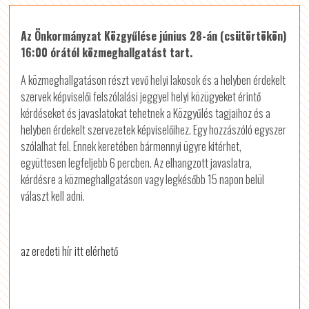
Az Önkormányzat Közgyűlése június 28-án (csütörtökön)
16:00 órától közmeghallgatást tart.
A közmeghallgatáson részt vevő helyi lakosok és a helyben érdekelt
szervek képviselői felszólalási jeggyel helyi közügyeket érintő
kérdéseket és javaslatokat tehetnek a Közgyűlés tagjaihoz és a
helyben érdekelt szervezetek képviselőihez. Egy hozzászóló egyszer
szólalhat fel. Ennek keretében bármennyi ügyre kitérhet,
együttesen legfeljebb 6 percben. Az elhangzott javaslatra,
kérdésre a közmeghallgatáson vagy legkésőbb 15 napon belül
választ kell adni.
az eredeti hír itt elérhető