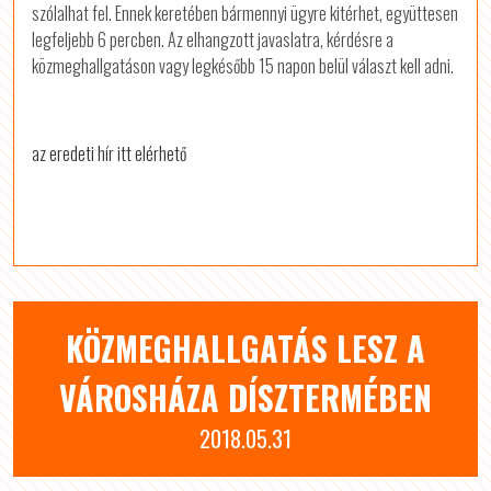
szólalhat fel. Ennek keretében bármennyi ügyre kitérhet, együttesen
legfeljebb 6 percben. Az elhangzott javaslatra, kérdésre a
közmeghallgatáson vagy legkésőbb 15 napon belül választ kell adni.
az eredeti hír itt elérhető
KÖZMEGHALLGATÁS LESZ A
VÁROSHÁZA DÍSZTERMÉBEN
2018.05.31