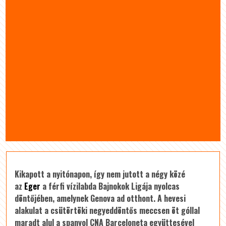
Kikapott a nyitónapon, így nem jutott a négy közé
az
Eger
a férfi vízilabda Bajnokok Ligája nyolcas
döntőjében, amelynek Genova ad otthont. A hevesi
alakulat a csütörtöki negyeddöntős meccsen öt góllal
maradt alul a spanyol CNA Barceloneta együttesével