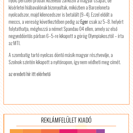
nyolc percben próbált közelebb zárkózni a magyar csapat, de
kísérletei hiábavalónak bizonyultak, miközben a Barceloneta
nyolcadszor, majd kilencedszer is betalált (9–4). Ezzel eldőlt a
meccs, a vereség következtében pedig az
Eger
csak az 5–8. helyért
folytathatja, méghozzá a német Spandau 04 ellen, amely az első
negyeddöntős párban 6–5-re kikapott a görög Olympiakosztól – írta
az MTI.
A szombatig tartó nyolcas döntő másik magyar résztvevője, a
Szolnok szintén kikapott a nyitónapon, így nem védheti meg címét.
az eredeti hír itt elérhető
REKLÁMFELÜLET KIADÓ