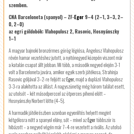
szemben.
CNA Barceloneta (spanyol) – ZF-
Eger
9–4 (2–1, 3–3, 2–
0, 2–0)
az egri góldobók: Vlahopulosz 2, Rasovic, Hosnyánszky
1–1
A magyar bajnoki bronzérmes görög légiósa, Angelosz Vlahopulosz
révén hamar vezetéshez jutott, a nyitónegyed közepén viszont már
a katalán csapat állt jobban. Mi több, a második negyed elején 3-1
volt a Barceloneta javára, amikor egyik szerb játékosa, Strahinja
Rasovic góljával 3–2-re feljött az
Eger,
majd a duplázó Vlahopulosz
3-3-ra alakította az állást. A nagyszünetig még három találat esett,
az utolsót – két másodperccel az ötperces pihenő előtt –
Hosnyánszky Norbert lőtte (4–5).
A harmadik játékrészben azonban egyenlítés helyett megint
kétgólosra nőtt a spanyol előny, sőt – mivel az
Eger
többször is
hibázott – a negyed végén már 7–4-re vezetett a rivális. Az utolsó