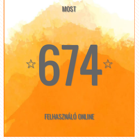
MOST
674
☆
☆
FELHASZNÁLÓ ONLINE