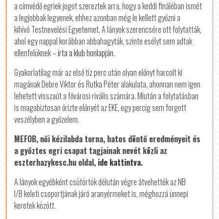
a címvédő egriek jogot szereztek arra, hogy a keddi fináléban ismét
a legjobbak legyenek, ehhez azonban még le kellett győzni a
kihívó Testnevelési Egyetemet. A lányok szerencsére ott folytatták,
ahol egy nappal korábban abbahagyták, szinte esélyt sem adtak
ellenfelüknek –
írta a klub honlapján.
Gyakorlatilag már az első tíz perc után olyan előnyt harcolt ki
magának Debre Viktor és Rutka Péter alakulata, ahonnan nem igen
lehetett visszaút a fővárosi rivális számára. Miután a folytatásban
is magabiztosan őrizte előnyét az EKE, egy percig sem forgott
veszélyben a győzelem.
MEFOB, női kézilabda torna, hatos döntő eredményeit és
a győztes egri csapat tagjainak nevét közli az
eszterhazykesc.hu oldal,
ide kattintva
.
A lányok egyébként csütörtök délután végre átvehették az NB
I/B keleti csoportjának járó aranyérmeket is, méghozzá ünnepi
keretek között.