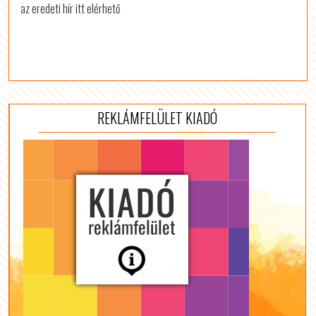
az eredeti hír itt elérhető
REKLÁMFELÜLET KIADÓ