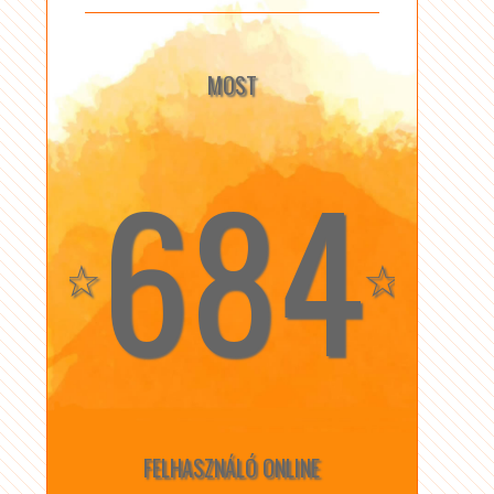
MOST
684
☆
☆
FELHASZNÁLÓ ONLINE