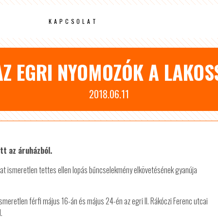
KAPCSOLAT
 AZ EGRI NYOMOZÓK A LAKOS
2018.06.11
tt az áruházból.
at ismeretlen tettes ellen lopás bűncselekmény elkövetésének gyanúja
ismeretlen férfi május 16-án és május 24-én az egri II. Rákóczi Ferenc utcai
.