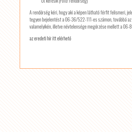
Őt keresik (Fotó: rendőrség)
A rendőrség kéri, hogy aki a képen látható férfit felismeri,
tegyen bejelentést a 06-36/522-111-es számon, továbbá az 
valamelyikén, illetve névtelensége megőrzése mellett a 06-
az eredeti hír itt elérhető