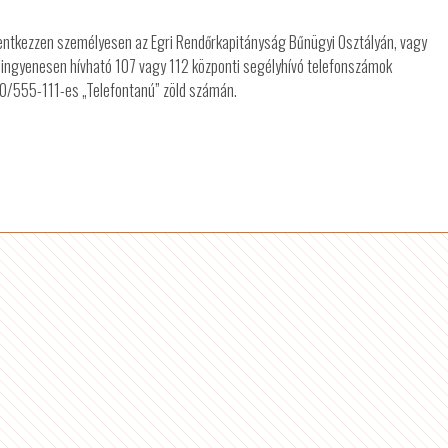
 jelentkezzen személyesen az Egri Rendőrkapitányság Bűnügyi Osztályán, vagy
ingyenesen hívható 107 vagy 112 központi segélyhívó telefonszámok
80/555-111-es „Telefontanú” zöld számán.