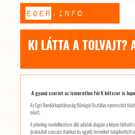
KI LÁTTA A TOLVAJT?
A gyanú szerint az ismeretlen férfi kétszer is lopo
Az Egri Rendőrkapitányság Bűnügyi Osztálya nyomozást folyt
miatt.
A jelenleg rendelkezésre álló adatok alapján a képen látható 
áruházból szeszes italokat és egyéb terméket tulajdonított el