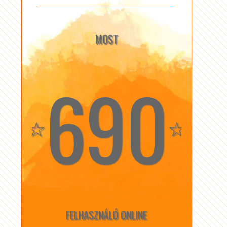
MOST
690
☆
☆
FELHASZNÁLÓ ONLINE