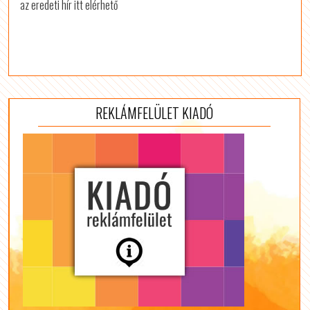
az eredeti hír itt elérhető
REKLÁMFELÜLET KIADÓ