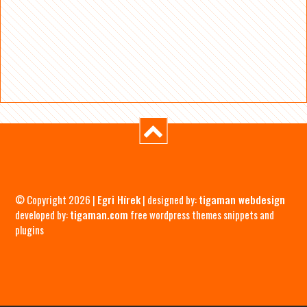
© Copyright 2026 |
Egri Hírek
| designed by:
tigaman webdesign
developed by:
tigaman.com
free wordpress themes snippets and
plugins