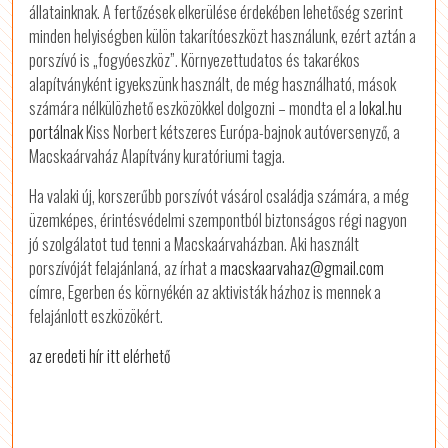
állatainknak. A fertőzések elkerülése érdekében lehetőség szerint
minden helyiségben külön takarítóeszközt használunk, ezért aztán a
porszívó is „fogyóeszköz”. Környezettudatos és takarékos
alapítványként igyekszünk használt, de még használható, mások
számára nélkülözhető eszközökkel dolgozni – mondta el a
lokal.hu
portálnak
Kiss Norbert kétszeres Európa-bajnok autóversenyző, a
Macskaárvaház Alapítvány kuratóriumi tagja.
Ha valaki új, korszerűbb porszívót vásárol családja számára, a még
üzemképes, érintésvédelmi szempontból biztonságos régi nagyon
jó szolgálatot tud tenni a Macskaárvaházban. Aki használt
porszívóját felajánlaná, az írhat a
macskaarvahaz@gmail.com
címre, Egerben és környékén az aktivisták házhoz is mennek a
felajánlott eszközökért.
az eredeti hír itt elérhető