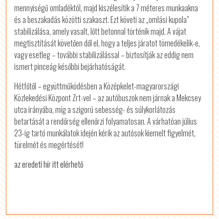
mennyiségű omladéktól, majd kiszélesítik a 7 méteres munkaakna
és a beszakadás közötti szakaszt. Ezt követi az „omlási kupola”
stabilizálása, amely vasalt, lőtt betonnal történik majd. A vájat
megtisztítását követően dől el, hogy a teljes járatot tömedékelik-e,
vagy esetleg – további stabilizálással – biztosítják az eddig nem
ismert pinceág későbbi bejárhatóságát.
Hétfőtől – együttműködésben a Középkelet-magyarországi
Közlekedési Központ Zrt-vel – az autóbuszok nem járnak a Mekcsey
utca irányába, míg a szigorú sebesség- és súlykorlátozás
betartását a rendőrség ellenőrzi folyamatosan. A várhatóan július
23-ig tartó munkálatok idején kérik az autósok kiemelt figyelmét,
türelmét és megértését!
az eredeti hír itt elérhető