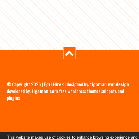
© Copyright 2026 |
Egri Hírek
| designed by:
tigaman webdesign
developed by:
tigaman.com
free wordpress themes snippets and
plugins
This website makes use of cookies to enhance browsing experience and