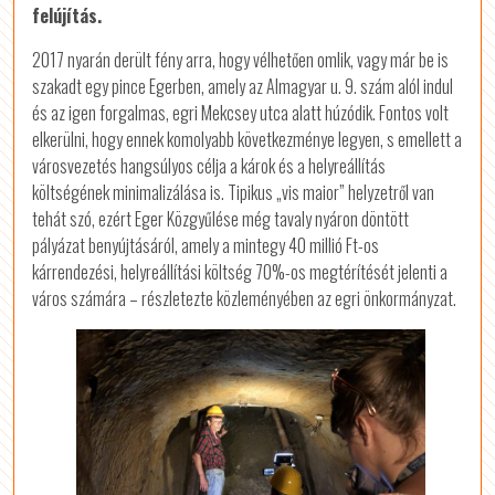
felújítás.
2017 nyarán derült fény arra, hogy vélhetően omlik, vagy már be is
szakadt egy pince Egerben, amely az Almagyar u. 9. szám alól indul
és az igen forgalmas, egri Mekcsey utca alatt húzódik. Fontos volt
elkerülni, hogy ennek komolyabb következménye legyen, s emellett a
városvezetés hangsúlyos célja a károk és a helyreállítás
költségének minimalizálása is. Tipikus „vis maior” helyzetről van
tehát szó, ezért Eger Közgyűlése még tavaly nyáron döntött
pályázat benyújtásáról, amely a mintegy 40 millió Ft-os
kárrendezési, helyreállítási költség 70%-os megtérítését jelenti a
város számára – részletezte közleményében az egri önkormányzat.