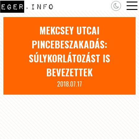
MEKCSEY UTCAI
PINCEBESZAKADÁS:
SÚLYKORLÁTOZÁST IS
BEVEZETTEK
2018.07.17