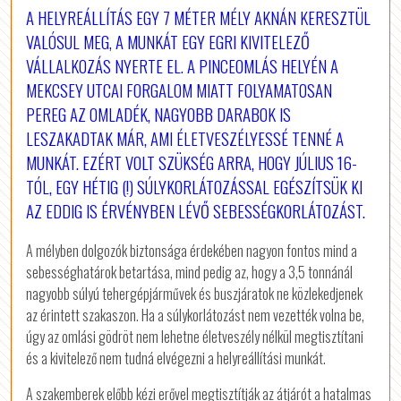
A HELYREÁLLÍTÁS EGY 7 MÉTER MÉLY AKNÁN KERESZTÜL
VALÓSUL MEG, A MUNKÁT EGY EGRI KIVITELEZŐ
VÁLLALKOZÁS NYERTE EL. A PINCEOMLÁS HELYÉN A
MEKCSEY UTCAI FORGALOM MIATT FOLYAMATOSAN
PEREG AZ OMLADÉK, NAGYOBB DARABOK IS
LESZAKADTAK MÁR, AMI ÉLETVESZÉLYESSÉ TENNÉ A
MUNKÁT. EZÉRT VOLT SZÜKSÉG ARRA, HOGY JÚLIUS 16-
TÓL, EGY HÉTIG (!) SÚLYKORLÁTOZÁSSAL EGÉSZÍTSÜK KI
AZ EDDIG IS ÉRVÉNYBEN LÉVŐ SEBESSÉGKORLÁTOZÁST.
A mélyben dolgozók biztonsága érdekében nagyon fontos mind a
sebességhatárok betartása, mind pedig az, hogy a 3,5 tonnánál
nagyobb súlyú tehergépjárművek és buszjáratok ne közlekedjenek
az érintett szakaszon. Ha a súlykorlátozást nem vezették volna be,
úgy az omlási gödröt nem lehetne életveszély nélkül megtisztítani
és a kivitelező nem tudná elvégezni a helyreállítási munkát.
A szakemberek előbb kézi erővel megtisztítják az átjárót a hatalmas