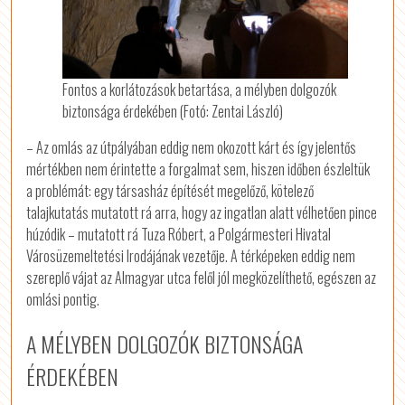
Fontos a korlátozások betartása, a mélyben dolgozók
biztonsága érdekében (Fotó: Zentai László)
– Az omlás az útpályában eddig nem okozott kárt és így jelentős
mértékben nem érintette a forgalmat sem, hiszen időben észleltük
a problémát: egy társasház építését megelőző, kötelező
talajkutatás mutatott rá arra, hogy az ingatlan alatt vélhetően pince
húzódik – mutatott rá Tuza Róbert, a Polgármesteri Hivatal
Városüzemeltetési Irodájának vezetője. A térképeken eddig nem
szereplő vájat az Almagyar utca felől jól megközelíthető, egészen az
omlási pontig.
A MÉLYBEN DOLGOZÓK BIZTONSÁGA
ÉRDEKÉBEN