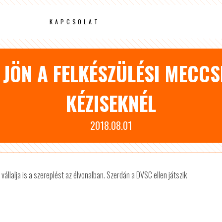
KAPCSOLAT
 JÖN A FELKÉSZÜLÉSI MECCS
KÉZISEKNÉL
2018.08.01
 vállalja is a szereplést az élvonalban. Szerdán a DVSC ellen játszik