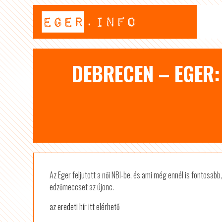
DEBRECEN – EGER:
Az Eger feljutott a női NBI-be, és ami még ennél is fontosabb,
edzőmeccset az újonc.
az eredeti hír itt elérhető