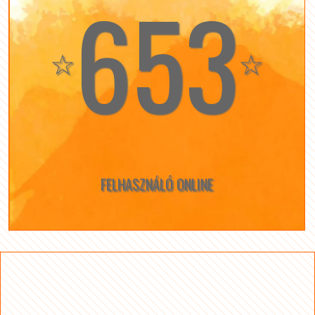
653
☆
☆
FELHASZNÁLÓ ONLINE