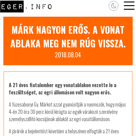
MÁRK NAGYON ERŐS. A VONAT
ABLAKA MEG NEM RÚG VISSZA.
2018.08.04
A 21 éves fiatalember egy vonatablakon vezette le a
feszültséget, az egri állomáson volt nagyon erős.
A füzesabonyi Gy. Márkot azzal gyanúsítják a nyomozók, hogy május
4-én 20 óra 30 perc körül kirúgta az egyik várakozó szerelvény
személyszállító kocsijának ablakát az egri vasútállomáson.
A járőrök a bejelentést követően a helyszínen elfogták a 21 éves