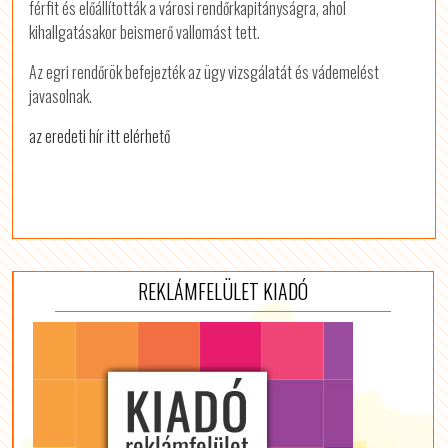
férfit és előállították a városi rendőrkapitányságra, ahol
kihallgatásakor beismerő vallomást tett.
Az egri rendőrök befejezték az ügy vizsgálatát és vádemelést
javasolnak.
az eredeti hír itt elérhető
REKLÁMFELÜLET KIADÓ