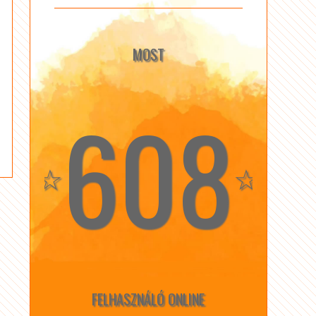
MOST
608
☆
☆
FELHASZNÁLÓ ONLINE