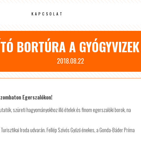
KAPCSOLAT
ÍTÓ BORTÚRA A GYÓGYVIZEK
2018.08.22
 szombaton Egerszalókon!
tatók, szüreti hagyományokhoz illő ételek és finom egerszalóki borok, na
Turisztikai Iroda udvarán. Fellép Szívós Győző énekes, a Gonda-Báder Príma