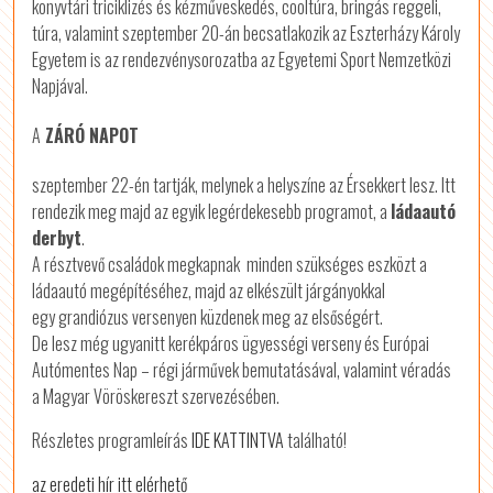
könyvtári triciklizés és kézműveskedés, cooltúra, bringás reggeli,
túra, valamint szeptember 20-án becsatlakozik az Eszterházy Károly
Egyetem is az rendezvénysorozatba az Egyetemi Sport Nemzetközi
Napjával.
A
ZÁRÓ NAPOT
szeptember 22-én tartják, melynek a helyszíne az Érsekkert lesz. Itt
rendezik meg majd az egyik legérdekesebb programot, a
ládaautó
derbyt
.
A résztvevő családok megkapnak minden szükséges eszközt a
ládaautó megépítéséhez, majd az elkészült járgányokkal
egy grandiózus versenyen küzdenek meg az elsőségért.
De lesz még ugyanitt kerékpáros ügyességi verseny és Európai
Autómentes Nap – régi járművek bemutatásával, valamint véradás
a Magyar Vöröskereszt szervezésében.
Részletes programleírás
IDE KATTINTVA
található!
az eredeti hír itt elérhető