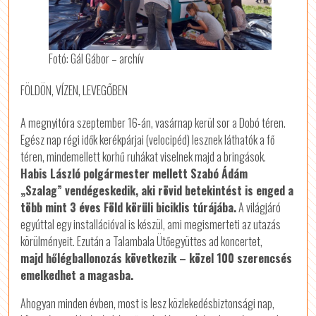
Fotó: Gál Gábor – archív
FÖLDÖN, VÍZEN, LEVEGŐBEN
A megnyitóra szeptember 16-án, vasárnap kerül sor a Dobó téren.
Egész nap régi idők kerékpárjai (velocipéd) lesznek láthatók a fő
téren, mindemellett korhű ruhákat viselnek majd a bringások.
Habis László polgármester mellett Szabó Ádám
„Szalag” vendégeskedik, aki rövid betekintést is enged a
több mint 3 éves Föld körüli biciklis túrájába.
A világjáró
egyúttal egy installációval is készül, ami megismerteti az utazás
körülményeit. Ezután a Talambala Ütőegyüttes ad koncertet,
majd hőlégballonozás következik – közel 100 szerencsés
emelkedhet a magasba.
Ahogyan minden évben, most is lesz közlekedésbiztonsági nap,