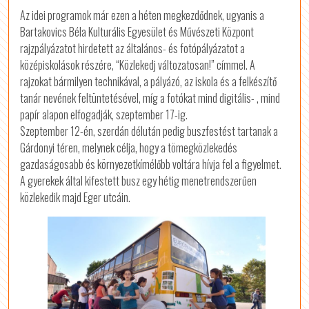
Az idei programok már ezen a héten megkezdődnek, ugyanis a
Bartakovics Béla Kulturális Egyesület és Művészeti Központ
rajzpályázatot hirdetett az általános- és fotópályázatot a
középiskolások részére, “Közlekedj változatosan!” címmel. A
rajzokat bármilyen technikával, a pályázó, az iskola és a felkészítő
tanár nevének feltüntetésével, míg a fotókat mind digitális- , mind
papír alapon elfogadják, szeptember 17-ig.
Szeptember 12-én, szerdán délután pedig buszfestést tartanak a
Gárdonyi téren, melynek célja, hogy a tömegközlekedés
gazdaságosabb és környezetkímélőbb voltára hívja fel a figyelmet.
A gyerekek által kifestett busz egy hétig menetrendszerűen
közlekedik majd Eger utcáin.