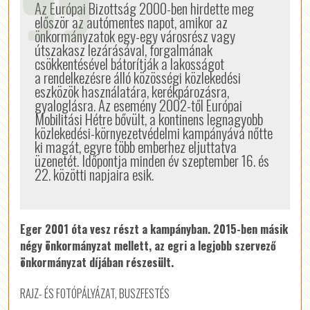
Az Európai Bizottság 2000-ben hirdette meg
először az autómentes napot, amikor az
önkormányzatok egy-egy városrész vagy
útszakasz lezárásával, forgalmának
csökkentésével bátorítják a lakosságot
a rendelkezésre álló közösségi közlekedési
eszközök használatára, kerékpározásra,
gyaloglásra. Az esemény 2002-től Európai
Mobilitási Hétre bővült, a kontinens legnagyobb
közlekedési-környezetvédelmi kampányává nőtte
ki magát, egyre több emberhez eljuttatva
üzenetét. Időpontja minden év szeptember 16. és
22. közötti napjaira esik.
Eger 2001 óta vesz részt a kampányban. 2015-ben másik
négy önkormányzat mellett, az egri a legjobb szervező
önkormányzat díjában részesült.
RAJZ- ÉS FOTÓPÁLYÁZAT, BUSZFESTÉS