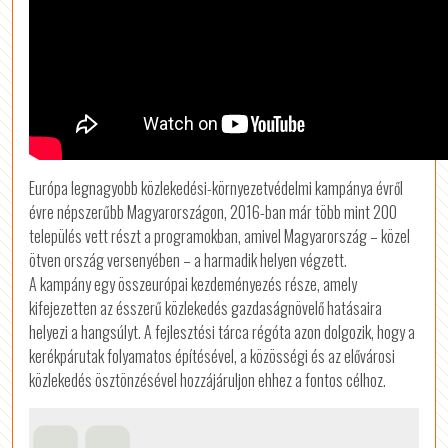
Európa legnagyobb közlekedési-környezetvédelmi kampánya évről
évre népszerűbb Magyarországon, 2016-ban már több mint 200
település vett részt a programokban, amivel Magyarország – közel
ötven ország versenyében – a harmadik helyen végzett.
A kampány egy összeurópai kezdeményezés része, amely
kifejezetten az ésszerű közlekedés gazdaságnövelő hatásaira
helyezi a hangsúlyt. A fejlesztési tárca régóta azon dolgozik, hogy a
kerékpárutak folyamatos építésével, a közösségi és az elővárosi
közlekedés ösztönzésével hozzájáruljon ehhez a fontos célhoz.