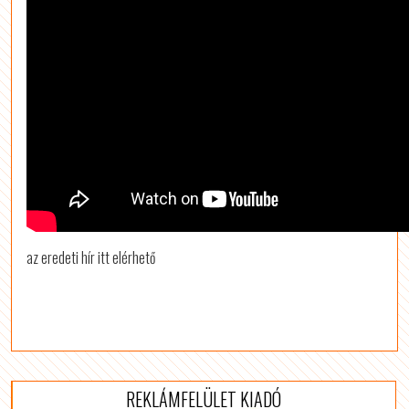
az eredeti hír itt elérhető
REKLÁMFELÜLET KIADÓ