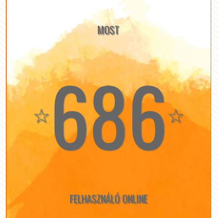
MOST
686
☆
☆
FELHASZNÁLÓ ONLINE