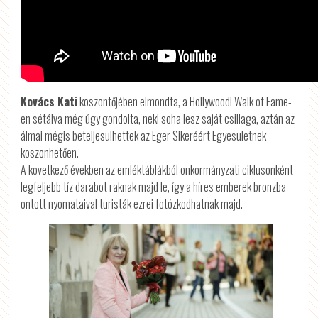
Kovács Kati
köszöntőjében elmondta, a Hollywoodi Walk of Fame-
en sétálva még úgy gondolta, neki soha lesz saját csillaga, aztán az
álmai mégis beteljesülhettek az Eger Sikeréért Egyesületnek
köszönhetően.
A következő években az emléktáblákból önkormányzati ciklusonként
legfeljebb tíz darabot raknak majd le, így a híres emberek bronzba
öntött nyomataival turisták ezrei fotózkodhatnak majd.