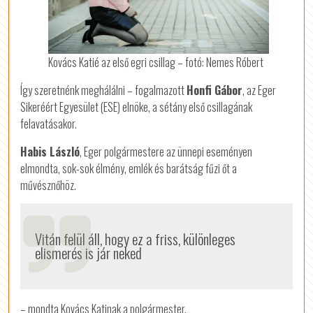
Kovács Katié az első egri csillag – fotó: Nemes Róbert
Így szeretnénk meghálálni – fogalmazott
Honfi Gábor
, az Eger
Sikeréért Egyesület (ESE) elnöke, a sétány első csillagának
felavatásakor.
Habis László
, Eger polgármestere az ünnepi eseményen
elmondta, sok-sok élmény, emlék és barátság fűzi őt a
művésznőhöz.
Vitán felül áll, hogy ez a friss, különleges
elismerés is jár neked
– mondta Kovács Katinak a polgármester.