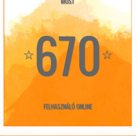
MOST
670
☆
☆
FELHASZNÁLÓ ONLINE