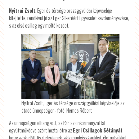
Nyitrai Zsolt
, Eger és térsége országgyűlési képviselője
kifejtette, rendkívül jó az Eger Sikeréért Egyesület kezdeményezése,
s az első csillag egy méltó kezdet.
Nyitrai Zsolt, Eger és térsége országgyűlési képviselője az
átadó ünnepségen- fotó: Nemes Róbert
Az ünnepségen elhangzott, az ESE az önkormányzattal
együttműködve azért hozta létre az
Egri Csillagok Sétányát
,
hogy azok előtt tisztelegjenek, akik munkásságukkal, életművükkel