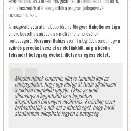
követően délután 3 órakor mozgósító sétára indultak a Dobó térre,
ahol a köszöntők után elengedték a program jelképévé vált
rózsaszín lufikat.
A mozgósító séta után a Dobó téren a
Magyar Rákellenes Liga
elnöke beszélt a szűrések, s a mellrák felismerésének
fontosságáról.
Rozványi Balázs
szerint a legfőbb üzenet, hogy
a
szűrés perceket vesz el az életünkből, míg a későn
felismert betegség éveket, illetve az egész életet.
Minden nőnek ismernie, illetve tanulnia kell az
önvizsgálatot, hogy egy életen át tudja alkalmazni
a ciklusa megfelelő napján. Ekkor az emlő
állománya a legpuhább és a legjobban
kitapintható bármilyen elváltozás. Kizárólag ezzel
biztosíthatják a nők azt a lehetőséget, hogy korai
stádiumban elkapható legyen a betegség