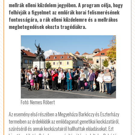
mellrák elleni küzdelem jegyében. A program célja, hogy
felhívják a figyelmet az emlőrák korai felismerésének
fontosságára, a rák elleni küzdelemre és a mellrákos
megbetegedések okozta tragédiákra.
Fotó: Nemes Róbert
Az esemény első részében a Megyeháza Barkóczy és Eszterházy
termeiben az érdeklődők az emlődaganat genetikai kockázatáról,
szűréséről és annak kockázatairól hallhattak előadásokat. Ezt