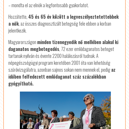
– mondta el az elnök a legfontosabb gyakorlatot.
Hozzátette,
45 és 65 év között a legveszélyeztetettebbek
a nők
, az összes diagnosztizált betegség fele ebben a korban
jelentkezik.
Magyarországon
minden tizenegyedik nő mellében alakul ki
daganatos megbetegedés
, 72 ezer emlődaganatos beteget
tartanak nyilván és évente 2200 halálozásról tudnak. A
népegészségügyi program keretében 2001 óta van lehetőség
szűrővizsgálatra, azonban sajnos sokan nem mennek el, pedig
az
időben felfedezett emlődaganat száz százalékban
gyógyítható.