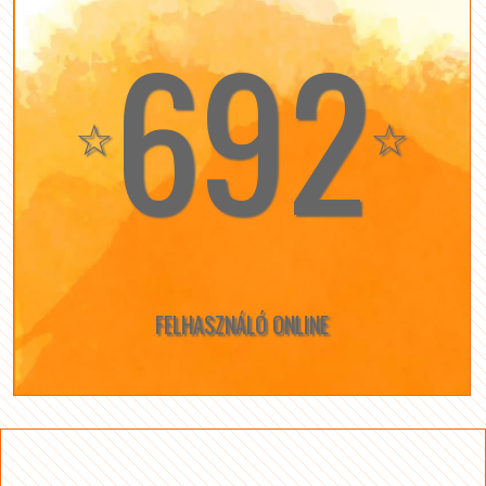
692
☆
☆
FELHASZNÁLÓ ONLINE