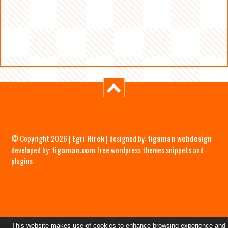
© Copyright 2026 |
Egri Hírek
| designed by:
tigaman webdesign
developed by:
tigaman.com
free wordpress themes snippets and
plugins
This website makes use of cookies to enhance browsing experience and