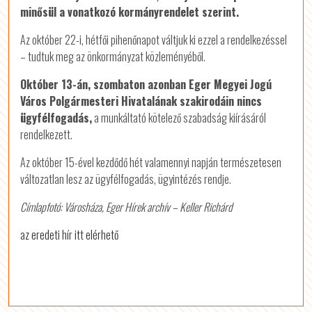
minősül a vonatkozó kormányrendelet szerint.
Az október 22-i, hétfői pihenőnapot váltjuk ki ezzel a rendelkezéssel
– tudtuk meg az önkormányzat közleményéből.
Október 13-án, szombaton azonban Eger Megyei Jogú
Város Polgármesteri Hivatalának szakirodáin nincs
ügyfélfogadás,
a munkáltató kötelező szabadság kiírásáról
rendelkezett.
Az október 15-ével kezdődő hét valamennyi napján természetesen
változatlan lesz az ügyfélfogadás, ügyintézés rendje.
Címlapfotó: Városháza, Eger Hírek archív – Keller Richárd
az eredeti hír itt elérhető