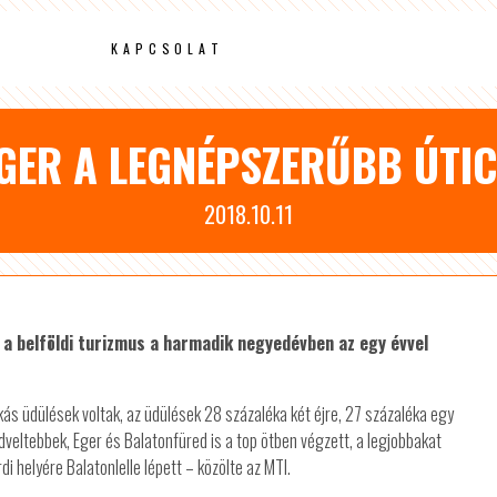
KAPCSOLAT
GER A LEGNÉPSZERŰBB ÚTI
2018.10.11
t a belföldi turizmus a harmadik negyedévben az egy évvel
ás üdülések voltak, az üdülések 28 százaléka két éjre, 27 százaléka egy
dveltebbek, Eger és Balatonfüred is a top ötben végzett, a legjobbakat
i helyére Balatonlelle lépett – közölte az MTI.