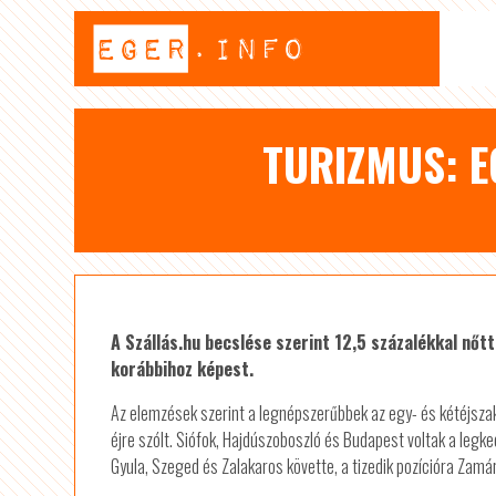
TURIZMUS: E
A Szállás.hu becslése szerint 12,5 százalékkal nőt
korábbihoz képest.
Az elemzések szerint a legnépszerűbbek az egy- és kétéjszak
éjre szólt. Siófok, Hajdúszoboszló és Budapest voltak a legke
Gyula, Szeged és Zalakaros követte, a tizedik pozícióra Zamárd