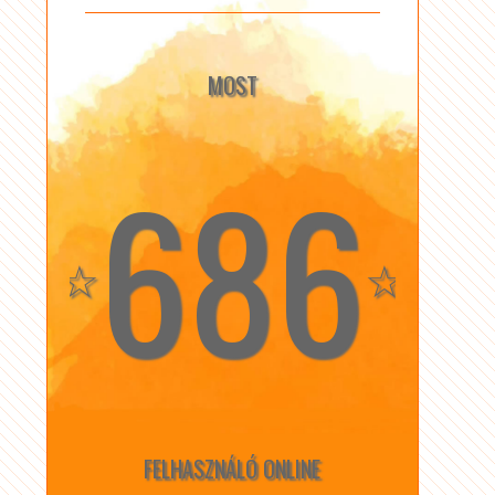
MOST
686
☆
☆
FELHASZNÁLÓ ONLINE