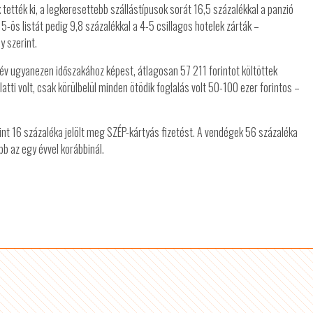
ették ki, a legkeresettebb szállástípusok sorát 16,5 százalékkal a panzió
 5-ös listát pedig 9,8 százalékkal a 4-5 csillagos hotelek zárták –
 szerint.
i év ugyanezen időszakához képest, átlagosan 57 211 forintot költöttek
atti volt, csak körülbelül minden ötödik foglalás volt 50-100 ezer forintos –
int 16 százaléka jelölt meg SZÉP-kártyás fizetést. A vendégek 56 százaléka
bb az egy évvel korábbinál.