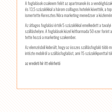
A foglalások csaknem felét az apartmanok és a vendégházak t
és 13,5 százalékkal a három csillagos hotelek követték, a top
ismertette Keresztes Nóra marketing menedzser a közlemény
Az átlagos foglalási érték 5 százalékkal emelkedett a tavaly
szálláshelyre. A foglalások közel kétharmada 50 ezer forint al
tette hozzá a marketing szakember.
Az elemzésből kiderült, hogy az összes szállásfoglaló több m
intézte mobilról a szállásfoglalást, ami 15 százalékponttal tö
az eredeti hír itt elérhető