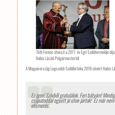
Tóth Ferenc átveszi a 2017. év Egri Szőlőtermelője díja
Habis László Polgármestertől
A Magyarország Legszebb Szőlőbirtoka 2018 címért Habis Lás
Ez igen! Szívből gratulálok, Feri bátyám! Mindi
csapatoddal együtt jó úton jártok!
Ez már nem 
elismerés.