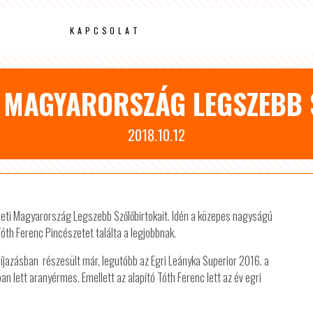
KAPCSOLAT
 MAGYARORSZÁG LEGSZEBB
2018.10.12
deti Magyarország Legszebb Szőlőbirtokait. Idén a közepes nagyságú
óth Ferenc Pincészetet találta a legjobbnak.
íjazásban részesült már, legutóbb az Egri Leányka Superior 2016. a
 lett aranyérmes. Emellett az alapító Tóth Ferenc lett az év egri