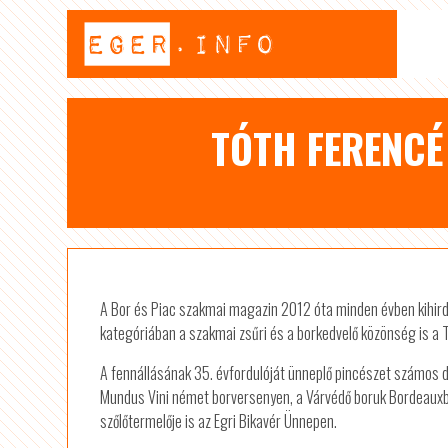
TÓTH FERENCÉ
A Bor és Piac szakmai magazin 2012 óta minden évben kihir
kategóriában a szakmai zsűri és a borkedvelő közönség is a T
A fennállásának 35. évfordulóját ünneplő pincészet számos d
Mundus Vini német borversenyen, a Várvédő boruk Bordeauxban
szőlőtermelője is az Egri Bikavér Ünnepen.