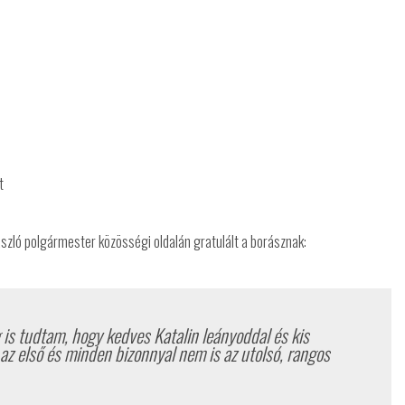
t
zló polgármester közösségi oldalán gratulált a borásznak:
g is tudtam, hogy kedves Katalin leányoddal és kis
az első és minden bizonnyal nem is az utolsó, rangos