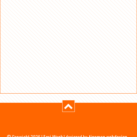
© Copyright 2026 |
Egri Hírek
| designed by:
tigaman webdesign