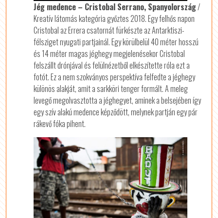
Jég medence – Cristobal Serrano, Spanyolország
/
Kreatív látomás kategória győztes 2018. Egy felhős napon
Cristobal az Errera csatornát fürkészte az Antarktiszi-
félsziget nyugati partjainál. Egy körülbelül 40 méter hosszú
és 14 méter magas jéghegy megjelenésekor Cristobal
felszállt drónjával és felülnézetből elkészítette róla ezt a
fotót. Ez a nem szokványos perspektíva felfedte a jéghegy
különös alakját, amit a sarkköri tenger formált. A meleg
levegő megolvasztotta a jéghegyet, aminek a belsejében így
egy szív alakú medence képződött, melynek partján egy pár
rákevő fóka pihent.