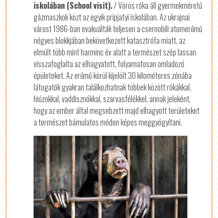
iskolában (School visit).
/ Vörös róka áll gyermekméretű
gázmaszkok közt az egyik pripjatyi iskolában. Az ukrajnai
várost 1986-ban evakuálták teljesen a csernobili atomerőmű
négyes blokkjában bekövetkezett katasztrófa miatt, az
elmúlt több mint harminc év alatt a természet szép lassan
visszafoglalta az elhagyatott, folyamatosan omladozó
épületeket. Az erőmű körül kijelölt 30 kilométeres zónába
látogatók gyakran találkozhatnak többek között rókákkal,
hiúzokkal, vaddisznókkal, szarvasfélékkel, annak jeleként,
hogy az ember által megsebzett majd elhagyott területeket
a természet bámulatos módon képes meggyógyítani.