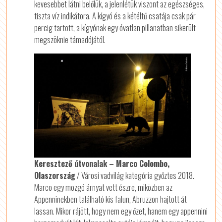
kevesebbet látni belőlük, a jelenlétük viszont az egészséges,
tiszta víz indikátora. A kígyó és a kétéltű csatája csak pár
percig tartott, a kígyónak egy óvatlan pillanatban sikerült
megszöknie támadójától.
Keresztező útvonalak – Marco Colombo,
Olaszország
/ Városi vadvilág kategória győztes 2018.
Marco egy mozgó árnyat vett észre, miközben az
Appenninekben található kis falun, Abruzzon hajtott át
lassan. Mikor rájött, hogy nem egy őzet, hanem egy appennini