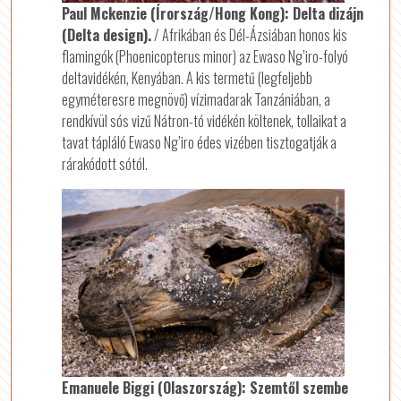
Paul Mckenzie (Írország/Hong Kong): Delta dizájn
(Delta design).
/ Afrikában és Dél-Ázsiában honos kis
flamingók (Phoenicopterus minor) az Ewaso Ng’iro-folyó
deltavidékén, Kenyában. A kis termetű (legfeljebb
egyméteresre megnövő) vízimadarak Tanzániában, a
rendkívül sós vizű Nátron-tó vidékén költenek, tollaikat a
tavat tápláló Ewaso Ng’iro édes vizében tisztogatják a
rárakódott sótól.
Emanuele Biggi (Olaszország): Szemtől szembe