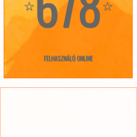
678
☆
☆
FELHASZNÁLÓ ONLINE