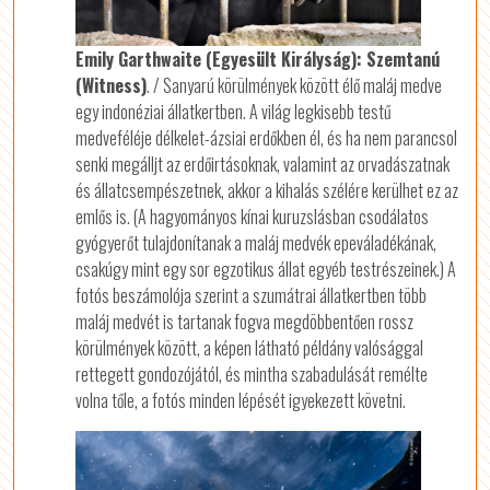
Emily Garthwaite (Egyesült Királyság): Szemtanú
(Witness)
. / Sanyarú körülmények között élő maláj medve
egy indonéziai állatkertben. A világ legkisebb testű
medveféléje délkelet-ázsiai erdőkben él, és ha nem parancsol
senki megálljt az erdőirtásoknak, valamint az orvadászatnak
és állatcsempészetnek, akkor a kihalás szélére kerülhet ez az
emlős is. (A hagyományos kínai kuruzslásban csodálatos
gyógyerőt tulajdonítanak a maláj medvék epeváladékának,
csakúgy mint egy sor egzotikus állat egyéb testrészeinek.) A
fotós beszámolója szerint a szumátrai állatkertben több
maláj medvét is tartanak fogva megdöbbentően rossz
körülmények között, a képen látható példány valósággal
rettegett gondozójától, és mintha szabadulását remélte
volna tőle, a fotós minden lépését igyekezett követni.