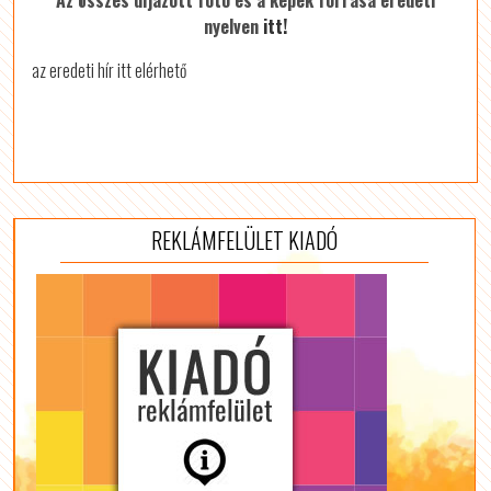
nyelven
itt!
az eredeti hír itt elérhető
REKLÁMFELÜLET KIADÓ