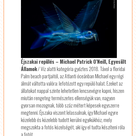
Éjszakai repülés – Michael Patrick O’Neill, Egyesült
Államok
/ Víz alatti kategória győztes 2018. Távol a floridai
Palm beach partjaitól, az Atlanti óceánban Michael egy régi
álmát váltotta valóra: lefotózott egy repülő halat. Ezeket az
állatokat nappal szinte lehetetlen lencsevégre kapni, hiszen
miután rengeteg természetes ellenségük van, nagyon
gyorsan mozognak, több száz métert képesek egyszerre
megtenni. Éjszaka viszont lelassulnak, így Michael egyre
közelebb és közelebb tudott kerülni egyikükhöz, mely
megszokta a fotós közelségét, aki így el tudta készíteni róla
a fotót.