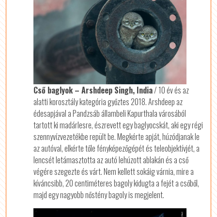
Cső baglyok – Arshdeep Singh, India
/ 10 év és az
alatti korosztály kategória győztes 2018. Arshdeep az
édesapjával a Pandzsáb állambeli Kapurthala városából
tartott ki madárlesre, észrevett egy baglyocskát, aki egy régi
szennyvízvezetékbe repült be. Megkérte apját, húzódjanak le
az autóval, elkérte tőle fényképezőgépét és teleobjektívjét, a
lencsét letámasztotta az autó lehúzott ablakán és a cső
végére szegezte és várt. Nem kellett sokáig várnia, mire a
kíváncsibb, 20 centiméteres bagoly kidugta a fejét a csőből,
majd egy nagyobb nőstény bagoly is megjelent.