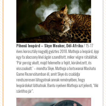
Pihenő leopárd – Skye Meaker, Dél-Afrika
/ 15-17
éves korosztály nagydíj győztes 2018. Mathoja a leopárd, épp
egy fa alacsony lévő ágán szundított, mikor végre rátaláltak.
‘Pár percig aludt, majd felemelte a fejét, körülnézett, és
visszaaludt.’ – mondta Skye. Mathoja a botswanai Mashatu
Game Rezervátumban él, amit Skye és családja
rendszeresen látogatnak annak reményében, hogy
leopárdokat láthatnak. Bantu nyelven Mathoja azt jelenti, “Aki
sántítva jár”.