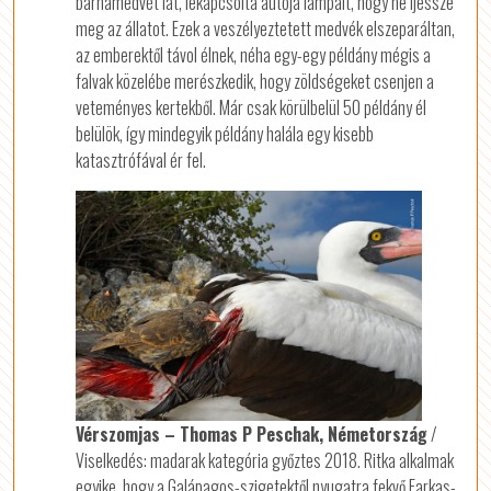
barnamedvét lát, lekapcsolta autója lámpáit, hogy ne ijessze
meg az állatot. Ezek a veszélyeztetett medvék elszeparáltan,
az emberektől távol élnek, néha egy-egy példány mégis a
falvak közelébe merészkedik, hogy zöldségeket csenjen a
veteményes kertekből. Már csak körülbelül 50 példány él
belülök, így mindegyik példány halála egy kisebb
katasztrófával ér fel.
Vérszomjas – Thomas P Peschak, Németország
/
Viselkedés: madarak kategória győztes 2018. Ritka alkalmak
egyike, hogy a Galápagos-szigetektől nyugatra fekvő Farkas-