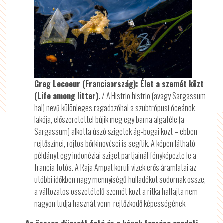
Greg Lecoeur (Franciaország): Élet a szemét közt
(Life among litter).
/ A Histrio histrio (avagy Sargassum-
hal) nevű különleges ragadozóhal a szubtrópusi óceánok
lakója, előszeretettel bújik meg egy barna algaféle (a
Sargassum) alkotta úszó szigetek ág-bogai közt – ebben
rejtőszínei, rojtos bőrkinövései is segítik. A képen látható
példányt egy indonéziai sziget partjainál fényképezte le a
francia fotós. A Raja Ampat körüli vizek erős áramlatai az
utóbbi időkben nagy mennyiségű hulladékot sodornak össze,
a változatos összetételű szemét közt a ritka halfajta nem
nagyon tudja hasznát venni rejtőzködő képességének.
Az összes díjazott fotó és a képek forrása eredeti