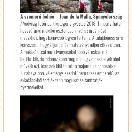
A szomorú bohóc – Joan de la Malla, Spanyolország
/ Vadvilág fotóriport kategória győztes 2018. Timbul a fiatal
hosszúfarkú makákó ösztönösen nyúl az arcán lévő
maszkhoz, hogy könnyebb legyen tartania. A tulajdonosa arra
kényszeríti, hogy álljon fel és mutatványt adjon elő az utcán.
A makákó utcai mutatványosokat több városban már
betiltották, de Indonéziában még mindig vannak helyek ahol
művelik ezt. Joan sok időt töltött a majom tulajdonosokkal
Surabaya-ban, véleménye szerint “nem rossz emberek”, az
előadásokból tartják fenn magukat és taníttatják
gyermekeiket.