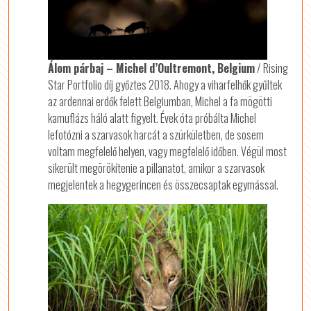
Álom párbaj – Michel d’Oultremont, Belgium
/ Rising
Star Portfolio díj győztes 2018. Ahogy a viharfelhők gyűltek
az ardennai erdők felett Belgiumban, Michel a fa mögötti
kamuflázs háló alatt figyelt. Évek óta próbálta Michel
lefotózni a szarvasok harcát a szürkületben, de sosem
voltam megfelelő helyen, vagy megfelelő időben. Végül most
sikerült megörökítenie a pillanatot, amikor a szarvasok
megjelentek a hegygerincen és összecsaptak egymással.