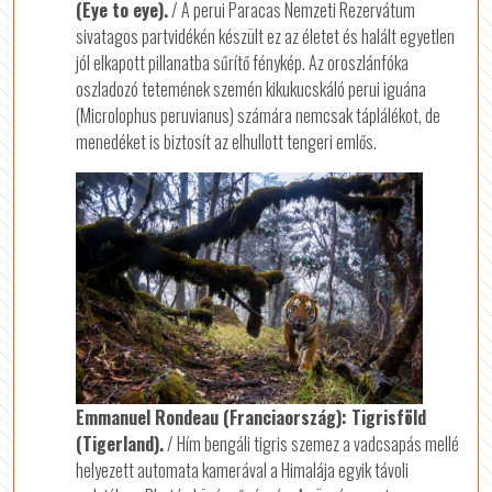
(Eye to eye).
/ A perui Paracas Nemzeti Rezervátum
sivatagos partvidékén készült ez az életet és halált egyetlen
jól elkapott pillanatba sűrítő fénykép. Az oroszlánfóka
oszladozó tetemének szemén kikukucskáló perui iguána
(Microlophus peruvianus) számára nemcsak táplálékot, de
menedéket is biztosít az elhullott tengeri emlős.
Emmanuel Rondeau (Franciaország): Tigrisföld
(Tigerland).
/ Hím bengáli tigris szemez a vadcsapás mellé
helyezett automata kamerával a Himalája egyik távoli