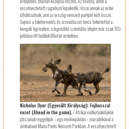
erdejében, Bhután középső részén. Az ösvény, amin a
veszélyeztetett ragadozó lopakodik, része annak az erdei
úthálózatnak, ami az ország nemzeti parkjait köti össze.
Sajnos a fakitermelés és orvvadászat nincs tekintettel a
bengáli tigrisekre, a legutóbbi számlálás idején már csak 103
példány élt belőlük Bhután erdeiben.
Nicholas Dyer (Egyesült Királyság): Fejhosszal
vezet (Ahead in the game).
/ Afrikai vadkutyakölykök
játszanak reggelijük – egy medvepávián – maradékával a
zimbabwei Mana Pools Nemzeti Parkban. A veszélyeztetett