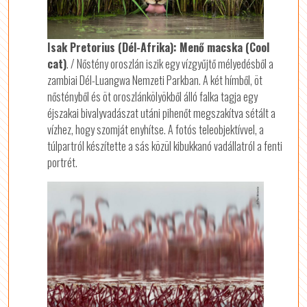
Isak Pretorius (Dél-Afrika): Menő macska (Cool
cat)
. / Nőstény oroszlán iszik egy vízgyűjtő mélyedésből a
zambiai Dél-Luangwa Nemzeti Parkban. A két hímből, öt
nőstényből és öt oroszlánkölyökből álló falka tagja egy
éjszakai bivalyvadászat utáni pihenőt megszakítva sétált a
vízhez, hogy szomját enyhítse. A fotós teleobjektívvel, a
túlpartról készítette a sás közül kibukkanó vadállatról a fenti
portrét.