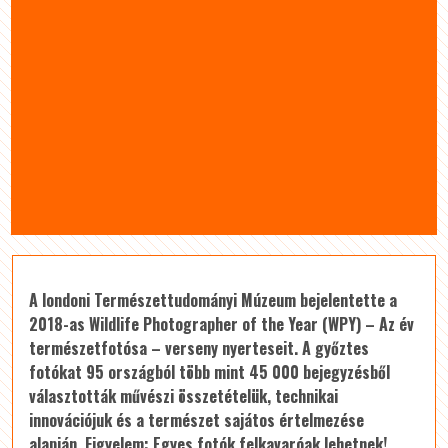
A londoni Természettudományi Múzeum bejelentette a
2018-as Wildlife Photographer of the Year (WPY) – Az év
természetfotósa – verseny nyerteseit. A győztes
fotókat 95 országból több mint 45 000 bejegyzésből
választották művészi összetételük, technikai
innovációjuk és a természet sajátos értelmezése
alapján. Figyelem: Egyes fotók felkavaróak lehetnek!