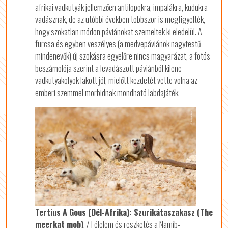
afrikai vadkutyák jellemzően antilopokra, impalákra, kudukra
vadásznak, de az utóbbi években többször is megfigyelték,
hogy szokatlan módon páviánokat szemeltek ki eledelül. A
furcsa és egyben veszélyes (a medvepáviánok nagytestű
mindenevők) új szokásra egyelőre nincs magyarázat, a fotós
beszámolója szerint a levadászott páviánból kilenc
vadkutyakölyök lakott jól, mielőtt kezdetét vette volna az
emberi szemmel morbidnak mondható labdajáték.
Tertius A Gous (Dél-Afrika): Szurikátaszakasz (The
meerkat mob)
. / Félelem és reszketés a Namíb-