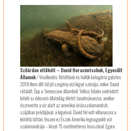
Szilárdan eltökélt – David Herasimtschuk, Egyesült
Államok
/ Viselkedés: Kétéltűek és hüllők kategória győztes
2018 Nem állt túl jól szegény vízi kígyó szénája, mikor David
rátalált. Épp a Tennessee állambeli Tellico folyón sodródott
lefelé az édesvizi állatvilág életét tanulmányozva, amikor
észrevette a víz alatt az amerikai óriásszalamandrát,
szájában prédájával, a kígyóval. David fel volt villanyozva a
kétéltű láttán, hiszen ez Észak-Amerika legnagyobb vízi
szalamandrája – közel 75 centiméteres hosszával. Egyre