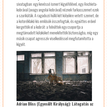
sivatagban: egy kevéssé ismert kígyófélével, egy Anchieta-
kobrával (avagy angolai kobrával) néznek farkasszemet ezek
a szurikáták. A ragadozó hüllő két kölyökre vetett szemet, de
a kotoréklakó kis emlősök összefogtak, és együttes erővel
kergették el a kobrát: a felnőttek egy csoportja a
megtámadott kölyköket menekítették biztonságba, míg egy
másik csapat agresszív viselkedéssel megfutamította a
kígyót.
Adrian Bliss (Egyesült Királyság): Látogatás az