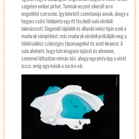
szigeten ember járhat, Tomnak viszont sikerült erre
engedélyt szereznie. Így lehetett szemtanúja annak, ahogy a
hegyes csőrű földipinty egy itt fészkelő sula véréből
lakmározott. Elegendő táplálék és állandó ívóvíz híján ezek a
madarak vámpírként, más madarak véréből próbálják meg a
túlélésükhöz szükséges tápanyagokat és vizet kinyerni. A
sula ahelyett, hogy hátrahagyná tojását és elmenne,
szemmel láthatóan némán tűri, ahogy egy pinty épp a vérét
issza, amíg egy másik a sorára vár.