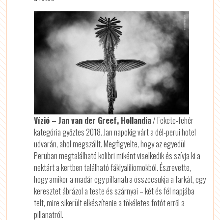
Vízió – Jan van der Greef, Hollandia
/ Fekete-fehér
kategória győztes 2018. Jan napokig várt a dél-perui hotel
udvarán, ahol megszállt. Megfigyelte, hogy az egyedül
Peruban megtalálható kolibri miként viselkedik és szívja ki a
nektárt a kertben található fáklyaliliomokból. Észrevette,
hogy amikor a madár egy pillanatra összecsukja a farkát, egy
keresztet ábrázol a teste és szárnyai – két és fél napjába
telt, mire sikerült elkészítenie a tökéletes fotót erről a
pillanatról.