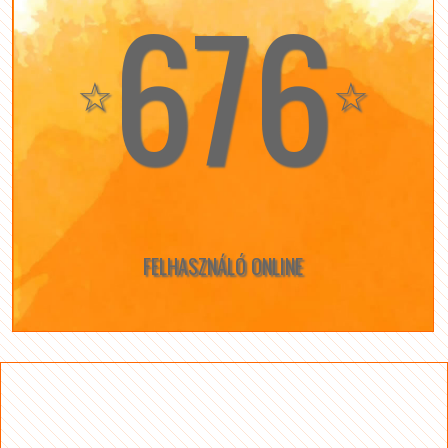
676
☆
☆
FELHASZNÁLÓ ONLINE