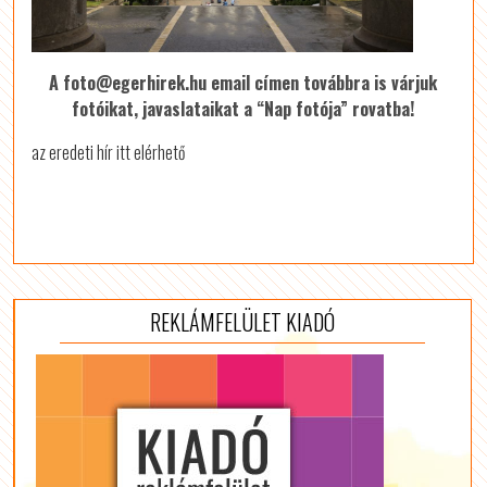
A foto@egerhirek.hu email címen továbbra is várjuk
fotóikat, javaslataikat a “Nap fotója” rovatba!
az eredeti hír itt elérhető
REKLÁMFELÜLET KIADÓ