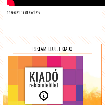
az eredeti hír itt elérhető
REKLÁMFELÜLET KIADÓ