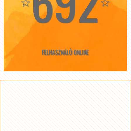
692
☆
☆
FELHASZNÁLÓ ONLINE